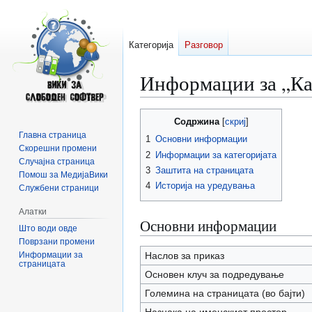
Категорија
Разговор
Информации за „Ка
Прејди
Прејди
Содржина
на
на
Главна страница
1
Основни информации
прегледникот
пребарувањето
Скорешни промени
2
Информации за категоријата
Случајна страница
3
Заштита на страницата
Помош за МедијаВики
4
Историја на уредувања
Службени страници
Алатки
Основни информации
Што води овде
Поврзани промени
Информации за
Наслов за приказ
страницата
Основен клуч за подредување
Големина на страницата (во бајти)