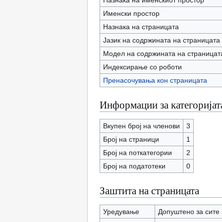
Назнака на именскиот простор
Именски простор
Назнака на страницата
Јазик на содржината на страницата
Модел на содржината на страницат
Индексирање со роботи
Пренасочувања кон страницата
Информации за категоријат
Вкупен број на членови
3
Број на страници
1
Број на поткатегории
2
Број на податотеки
0
Заштита на страницата
Уредување
Допуштено за сите 