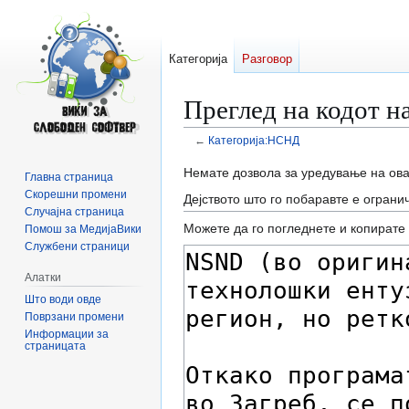
Категорија
Разговор
Преглед на кодот 
←
Категорија:НСНД
Прејди
Прејди
Немате дозвола за уредување на ова
Главна страница
на
на
Скорешни промени
Дејството што го побаравте е ограни
прегледникот
пребарувањето
Случајна страница
Можете да го погледнете и копирате 
Помош за МедијаВики
Службени страници
Алатки
Што води овде
Поврзани промени
Информации за
страницата