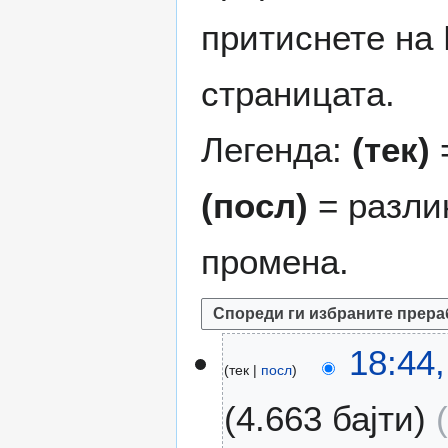
притиснете на 
страницата.
Легенда:
(тек)
=
(посл)
= разли
промена.
2
18:44,
тек
посл
9
ј
4.663 бајти
а
н