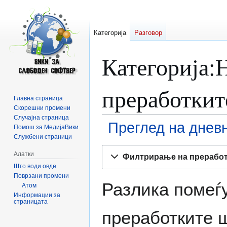
Категорија
Разговор
Категорија
:
преработкит
Главна страница
Скорешни промени
Случајна страница
Преглед на днев
Помош за МедијаВики
Службени страници
Прејди
Прејди
Алатки
Филтрирање на прерабо
на
на
Што води овде
прегледникот
пребарувањето
Поврзани промени
Разлика помеѓу
Атом
Информации за
страницата
преработките ш