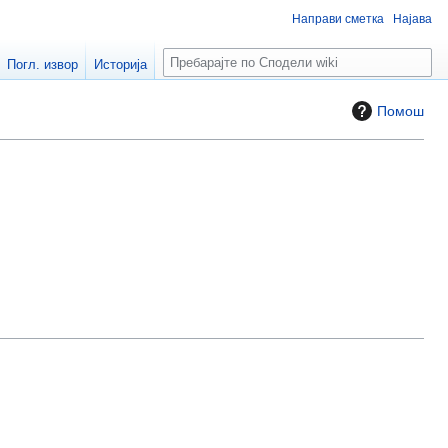
Направи сметка
Најава
П
Погл. извор
Историја
р
е
Помош
б
а
р
а
ј