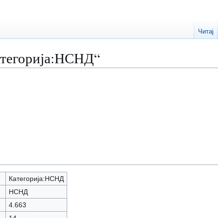
Читај
атегорија:НСНД“
Категорија:НСНД
НСНД
4.663