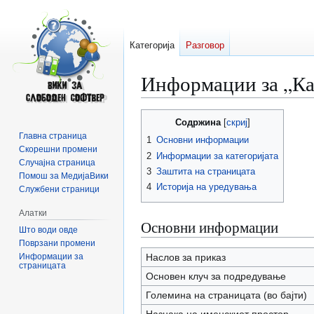
Категорија
Разговор
Информации за „К
Прејди
Прејди
Содржина
на
на
Главна страница
1
Основни информации
прегледникот
пребарувањето
Скорешни промени
2
Информации за категоријата
Случајна страница
3
Заштита на страницата
Помош за МедијаВики
4
Историја на уредувања
Службени страници
Алатки
Основни информации
Што води овде
Поврзани промени
Информации за
Наслов за приказ
страницата
Основен клуч за подредување
Големина на страницата (во бајти)