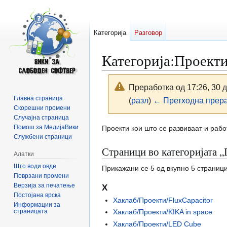
Категорија
Разговор
Категорија
:
Проект
Преработка од 17:26, 30 
Главна страница
(
разл
)
← Претходна прер
Скорешни промени
Случајна страница
Прејди
Прејди
Помош за МедијаВики
Проекти кои што се развиваат и рабо
Службени страници
на
на
Страници во категоријата 
прегледникот
пребарувањето
Алатки
Што води овде
Прикажани се 5 од вкупно 5 страници
Поврзани промени
Верзија за печатење
Х
Постојана врска
Хаклаб/Проекти/FluxCapacitor
Информации за
страницата
Хаклаб/Проекти/KIKA in space
Хаклаб/Проекти/LED Cube