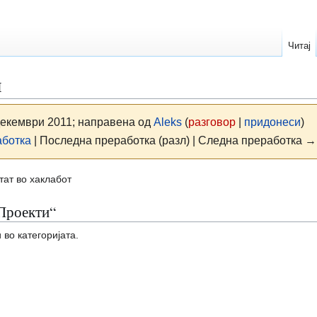
Читај
и
декември 2011; направена од
Aleks
(
разговор
|
придонеси
)
аботка
| Последна преработка (разл) | Следна преработка → 
тат во хаклабот
„Проекти“
 во категоријата.