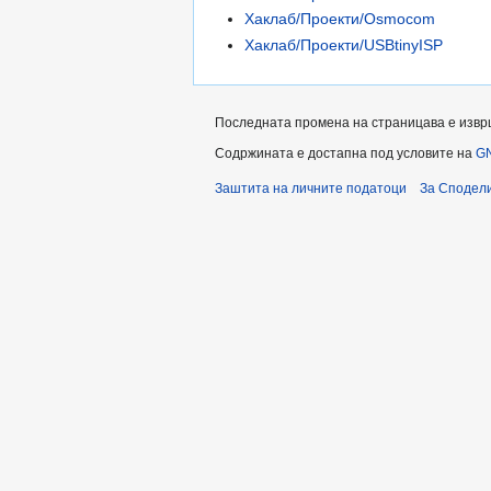
Хаклаб/Проекти/Osmocom
Хаклаб/Проекти/USBtinyISP
Последната промена на страницава е изврше
Содржината е достапна под условите на
GN
Заштита на личните податоци
За Сподели