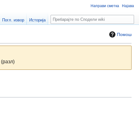
Направи сметка
Најава
П
Погл. извор
Историја
р
е
Помош
б
а
р
а
(разл)
ј