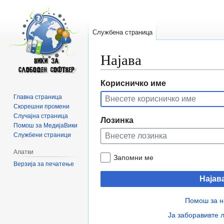
Службена страница
Најава
Прејди
Прејди
Корисничко име
на
на
Главна страница
прегледникот
пребарувањето
Скорешни промени
Случајна страница
Лозинка
Помош за МедијаВики
Службени страници
Алатки
Запомни ме
Верзија за печатење
Најав
Помош за н
Ја заборавивте 