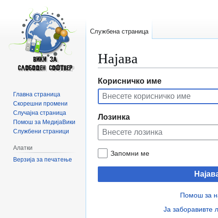
Службена страница
Најава
Прејди
Прејди
Корисничко име
на
на
Главна страница
прегледникот
пребарувањето
Скорешни промени
Случајна страница
Лозинка
Помош за МедијаВики
Службени страници
Алатки
Запомни ме
Верзија за печатење
Најав
Помош за н
Ја заборавивте 