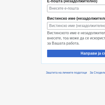
Е-пошта (незадолжително)
Вистинско име (незадолжител
Вистинското име е незадолжителн
внесете, тоа може да се искорис
за Вашата работа.
Направи ја с
Заштита на личните податоци
За Сподели