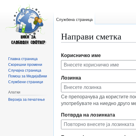
Службена страница
Направи сметка
Прејди
Прејди
Корисничко име
на
на
Главна страница
прегледникот
пребарувањето
Скорешни промени
Случајна страница
Помош за МедијаВики
Лозинка
Службени страници
Алатки
Се препорачува да користите по
Верзија за печатење
употребувате на ниедно друго м
Потврда на лозинката