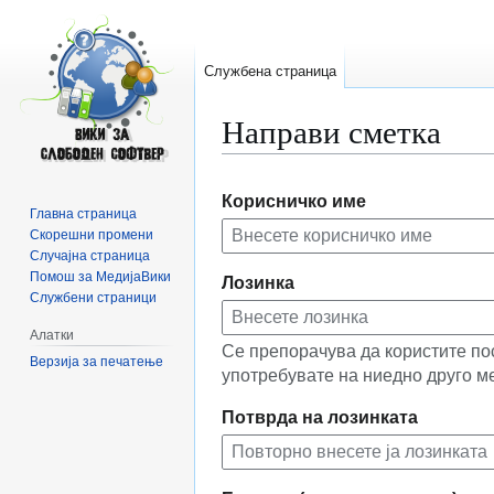
Службена страница
Направи сметка
Прејди
Прејди
Корисничко име
на
на
Главна страница
прегледникот
пребарувањето
Скорешни промени
Случајна страница
Помош за МедијаВики
Лозинка
Службени страници
Алатки
Се препорачува да користите по
Верзија за печатење
употребувате на ниедно друго м
Потврда на лозинката