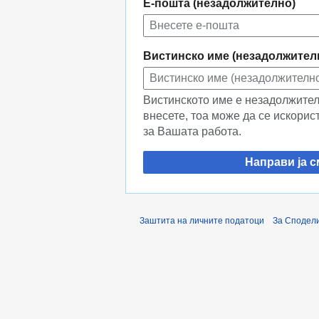
Е-пошта (незадолжително)
Вистинско име (незадолжител
Вистинското име е незадолжителн
внесете, тоа може да се искорис
за Вашата работа.
Направи ја с
Заштита на личните податоци
За Сподели