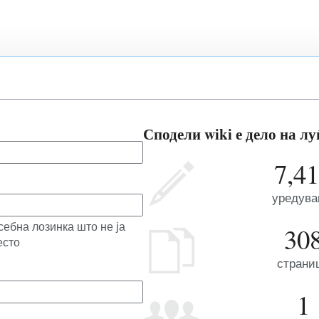
Сподели wiki е дело на лу
7,4
уредув
себна лозинка што не ја
30
есто
страни
1