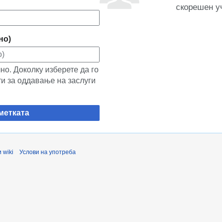
скорешен у
но)
о. Доколку изберете да го
ти за оддавање на заслуги
метката
 wiki
Услови на употреба