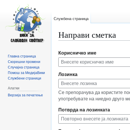
Службена страница
Направи сметка
Прејди
Прејди
Корисничко име
на
на
Главна страница
прегледникот
пребарувањето
Скорешни промени
Случајна страница
Помош за МедијаВики
Лозинка
Службени страници
Алатки
Се препорачува да користите по
Верзија за печатење
употребувате на ниедно друго м
Потврда на лозинката