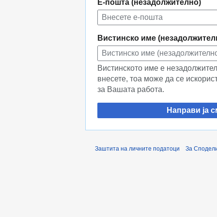
Е-пошта (незадолжително)
Вистинско име (незадолжител
Вистинското име е незадолжителн
внесете, тоа може да се искорис
за Вашата работа.
Направи ја с
Заштита на личните податоци
За Сподели