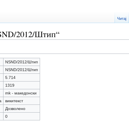
Читај
SND/2012/Штип“
NSND/2012/Штип
NSND/2012/Штип
5.714
1319
mk - македонски
а
викитекст
Дозволено
0