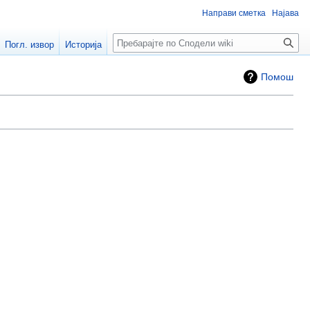
Направи сметка
Најава
Пребарај
Погл. извор
Историја
Помош