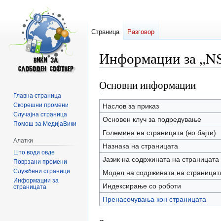
Страница
Разговор
Информации за „N
Основни информации
Прејди
Прејди
на
на
Главна страница
прегледникот
пребарувањето
Скорешни промени
Наслов за приказ
Случајна страница
Основен клуч за подредување
Помош за МедијаВики
Големина на страницата (во бајти)
Алатки
Назнака на страницата
Што води овде
Јазик на содржината на страницата
Поврзани промени
Службени страници
Модел на содржината на страницат
Информации за
Индексирање со роботи
страницата
Пренасочувања кон страницата