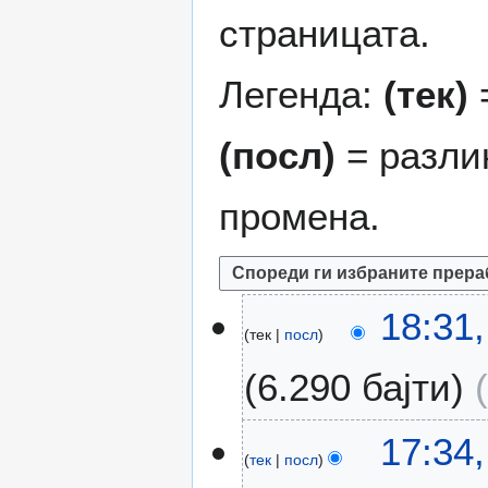
страницата.
Легенда:
(тек)
=
(посл)
= разли
промена.
2
18:31,
тек
посл
9
ј
6.290 бајти
а
н
у
2
17:34
а
тек
посл
2
р
о