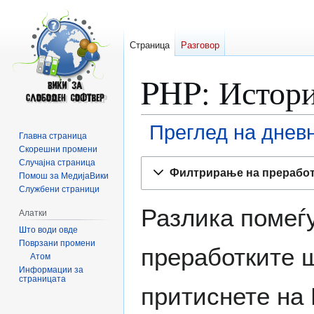
Страница
Разговор
PHP
: Истор
Преглед на днев
Главна страница
Скорешни промени
Прејди
Прејди
Случајна страница
Филтрирање на прерабо
Помош за МедијаВики
на
на
Службени страници
прегледникот
пребарувањето
Разлика помеѓу
Алатки
Што води овде
Поврзани промени
преработките ш
Атом
Информации за
страницата
притиснете на 