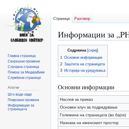
Страница
Разговор
Информации за „P
Прејди
Прејди
Содржина
на
на
Главна страница
1
Основни информации
прегледникот
пребарувањето
Скорешни промени
2
Заштита на страницата
Случајна страница
3
Историја на уредувања
Помош за МедијаВики
Службени страници
Основни информации
Алатки
Што води овде
Наслов за приказ
Поврзани промени
Информации за
Основен клуч за подредување
страницата
Големина на страницата (во бајти)
Назнака на именскиот простор