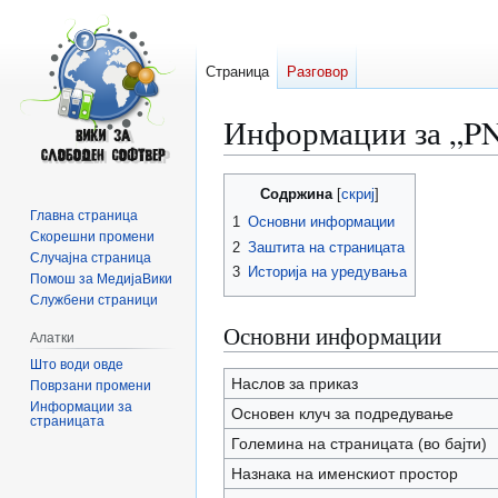
Страница
Разговор
Информации за „P
Прејди
Прејди
Содржина
на
на
Главна страница
1
Основни информации
прегледникот
пребарувањето
Скорешни промени
2
Заштита на страницата
Случајна страница
3
Историја на уредувања
Помош за МедијаВики
Службени страници
Основни информации
Алатки
Што води овде
Наслов за приказ
Поврзани промени
Информации за
Основен клуч за подредување
страницата
Големина на страницата (во бајти)
Назнака на именскиот простор