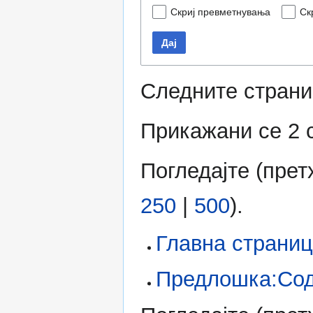
Скриј превметнувања
Ск
Дај
Следните страни
Прикажани се 2 
Погледајте (
прет
250
|
500
).
Главна страни
Предлошка:Со