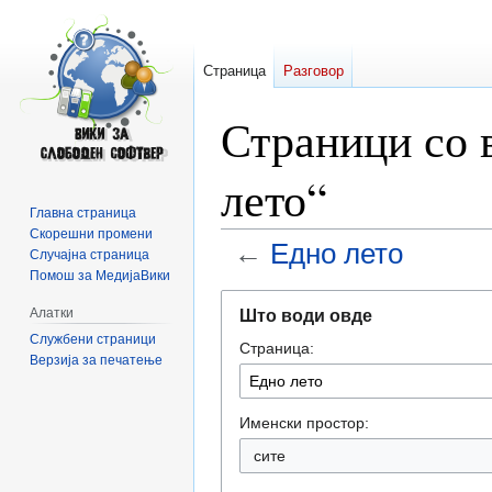
Страница
Разговор
Страници со 
лето“
Главна страница
Скорешни промени
←
Едно лето
Случајна страница
Помош за МедијаВики
Прејди
Прејди
Алатки
Што води овде
на
на
Службени страници
Страница:
прегледникот
пребарувањето
Верзија за печатење
Именски простор:
сите