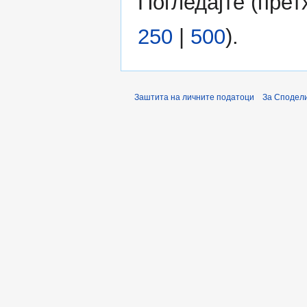
Погледајте (
прет
250
|
500
).
Заштита на личните податоци
За Сподели