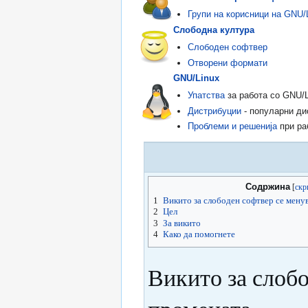
Групи на корисници на GNU/
Слободна култура
Слободен софтвер
Отворени формати
GNU/Linux
Упатства
за работа со GNU/L
Дистрибуции
- популарни ди
Проблеми и решенија
при ра
Содржина
1
Викито за слободен софтвер сe менув
2
Цел
3
Зa викито
4
Како да помогнете
Викито за слобо