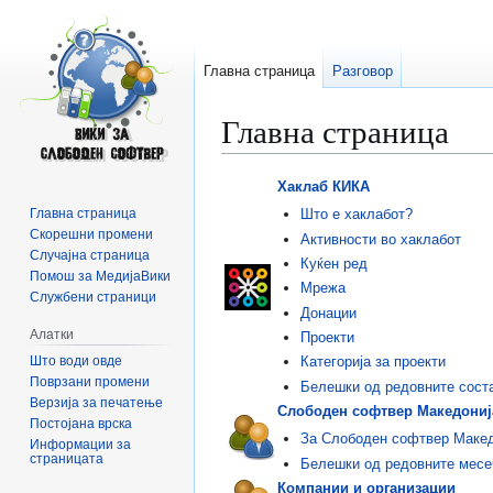
Главна страница
Разговор
Главна страница
Прејди
Прејди
Хаклаб КИКА
на
на
Главна страница
Што е хаклабот?
прегледникот
пребарувањето
Скорешни промени
Активности во хаклабот
Случајна страница
Куќен ред
Помош за МедијаВики
Мрежа
Службени страници
Донации
Алатки
Проекти
Што води овде
Категорија за проекти
Поврзани промени
Белешки од редовните сост
Верзија за печатење
Слободен софтвер Македониј
Постојана врска
За Слободен софтвер Макед
Информации за
страницата
Белешки од редовните месе
Компании и организации