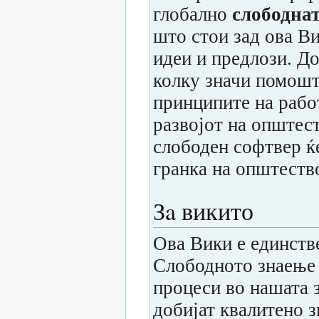
глобално
слободна
што стои зад ова В
идеи и предлози. Д
колку значи помошт
принципите на работ
развојот на општес
слободен софтвер ќе
гранка на општеств
Зa викито
Ова Вики е единстве
Слободното знаење 
процеси во нашата 
добијат квалитено з