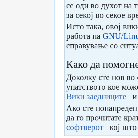
се оди во духот на 
за секој во секое вр
Исто така, овој вик
работа на
GNU/Lin
справување со ситу
Како да помогн
Доколку сте нов во
упатството кое може
Вики заедниците
и
Ако сте понапреден
да го прочитате кра
софтверот
кој што 