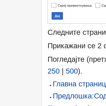
Скриј превметнувања
Ск
Дај
Следните страни
Прикажани се 2 
Погледајте (
прет
250
|
500
).
Главна страни
Предлошка:Со