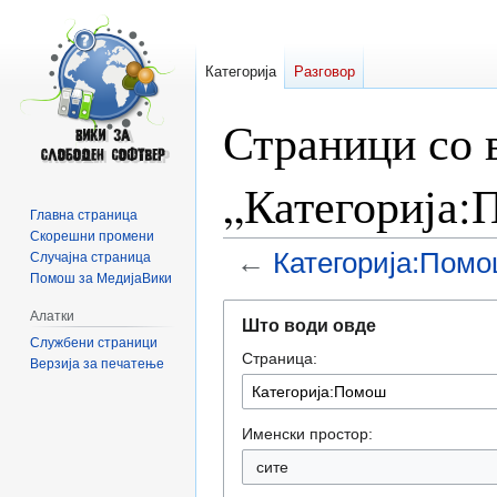
Категорија
Разговор
Страници со 
„Категорија
Главна страница
Скорешни промени
←
Категорија:Пом
Случајна страница
Помош за МедијаВики
Прејди
Прејди
Алатки
Што води овде
на
на
Службени страници
Страница:
прегледникот
пребарувањето
Верзија за печатење
Именски простор:
сите