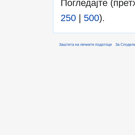
Погледајте (
прет
250
|
500
).
Заштита на личните податоци
За Сподели