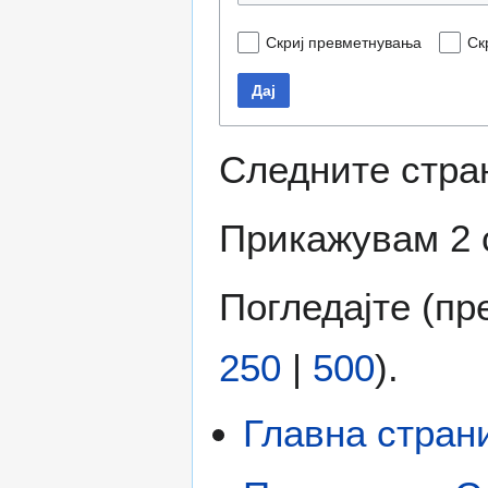
Скриј превметнувања
Ск
Дај
Следните стра
Прикажувам 2 
Погледајте (
пр
250
|
500
).
Главна стран