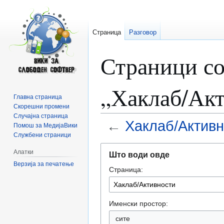
Страница
Разговор
Страници со
„Хаклаб/Ак
Главна страница
Скорешни промени
Случајна страница
←
Хаклаб/Активн
Помош за МедијаВики
Службени страници
Прејди
Прејди
Алатки
Што води овде
на
на
Верзија за печатење
Страница:
прегледникот
пребарувањето
Именски простор:
сите