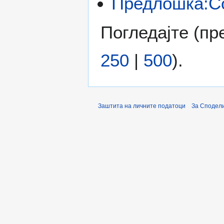
Предлошка:С
Погледајте (
пр
250
|
500
).
Заштита на личните податоци
За Сподели