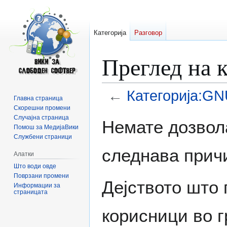
Категорија
Разговор
Преглед на 
←
Категорија:GN
Главна страница
Скорешни промени
Прејди
Прејди
Случајна страница
Немате дозвол
Помош за МедијаВики
на
на
Службени страници
прегледникот
пребарувањето
следнава прич
Алатки
Што води овде
Поврзани промени
Дејството што 
Информации за
страницата
корисници во г