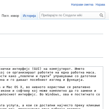
Направи сметка
Најава
Пребарај
Погл. извор
Историја