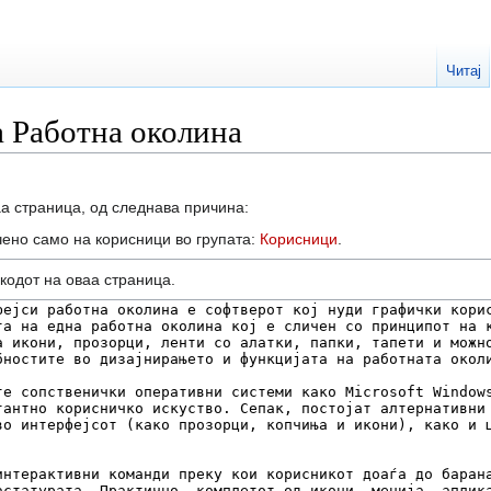
Читај
а Работна околина
а страница, од следнава причина:
чено само на корисници во групата:
Корисници
.
кодот на оваа страница.