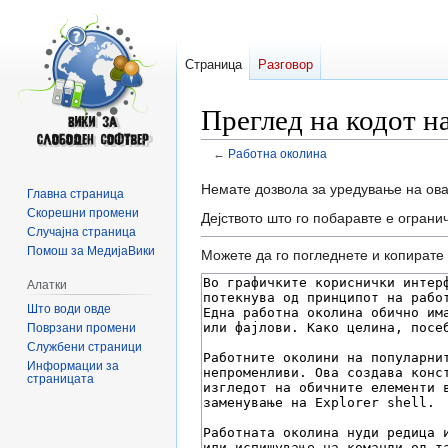
Страница
Разговор
Преглед на кодот н
←
Работна околина
Прејди
Прејди
Немате дозвола за уредување на ова
Главна страница
на
на
Скорешни промени
Дејството што го побаравте е ограни
прегледникот
пребарувањето
Случајна страница
Помош за МедијаВики
Можете да го погледнете и копирате 
Алатки
Што води овде
Поврзани промени
Службени страници
Информации за
страницата