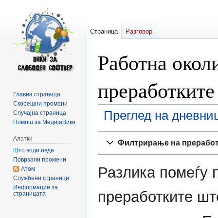
Страница
Разговор
Работна околи
преработките
Главна страница
Скорешни промени
Преглед на дневниц
Случајна страница
Помош за МедијаВики
Прејди
Прејди
Алатки
Филтрирање на прерабо
на
на
Што води овде
прегледникот
пребарувањето
Поврзани промени
Разлика помеѓу 
Атом
Службени страници
Информации за
преработките што
страницата