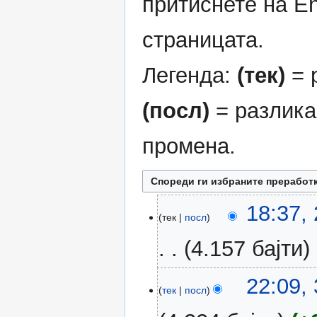
притиснете на En
страницата.
Легенда:
(тек)
= 
(посл)
= разлика
промена.
29
18:37,
тек
посл
јануари
2011
4.157 бајти
31
22:09,
тек
посл
мај
2007