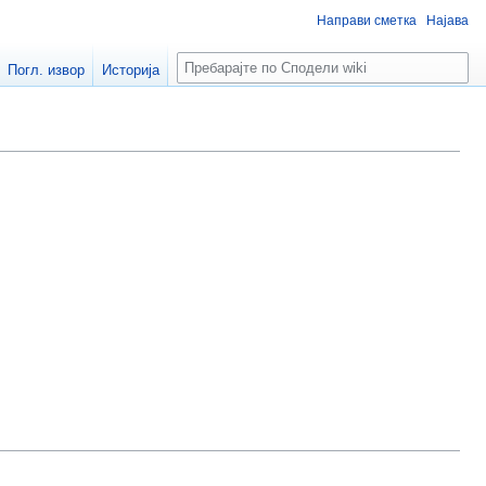
Направи сметка
Најава
П
Погл. извор
Историја
р
е
б
а
р
а
ј