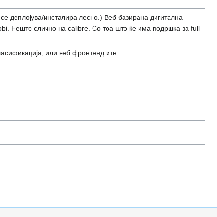
а се деплојува/инсталира лесно.) Веб базирана дигитална
. Нешто слично на calibre. Со тоа што ќе има подршка за full
ласификација, или веб фронтенд итн.