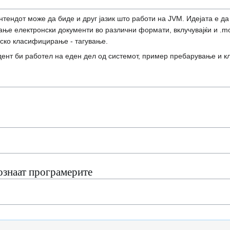
нтендот може да биде и друг јазик што работи на JVM. Идејата е д
ње електронски документи во различни формати, вклучувајќи и .mobi
тско класифицирање - тагување.
удент би работел на еден дел од системот, пример пребарување и к
познаат програмерите