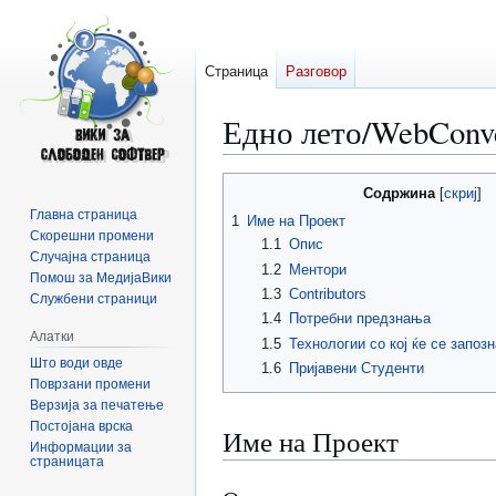
Страница
Разговор
Едно лето/WebConv
Прејди
Прејди
Содржина
на
на
Главна страница
1
Име на Проект
прегледникот
пребарувањето
Скорешни промени
1.1
Опис
Случајна страница
1.2
Ментори
Помош за МедијаВики
1.3
Contributors
Службени страници
1.4
Потребни предзнања
Алатки
1.5
Технологии со кој ќе се запоз
Што води овде
1.6
Пријавени Студенти
Поврзани промени
Верзија за печатење
Постојана врска
Име на Проект
Информации за
страницата