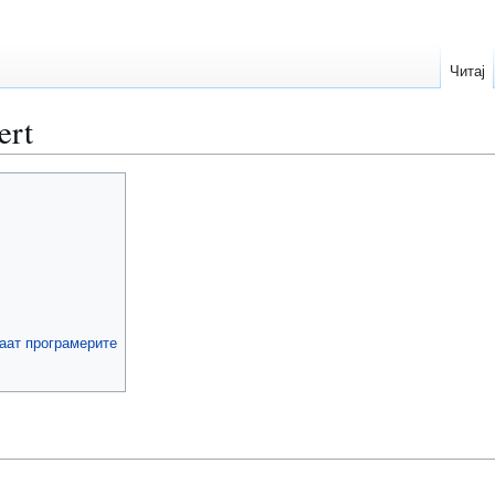
Читај
ert
наат програмерите