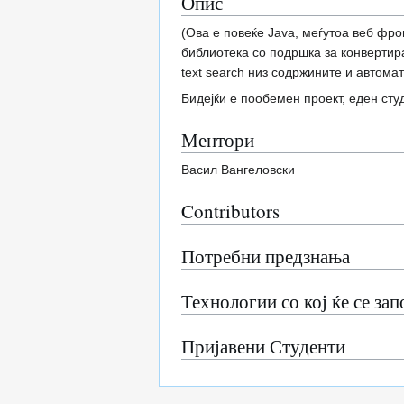
Опис
(Ова е повеќе Java, меѓутоа веб фро
библиотека со подршка за конвертира
text search низ содржините и автома
Бидејќи е пообемен проект, еден ст
Ментори
Васил Вангеловски
Contributors
Потребни предзнања
Технологии со кој ќе се за
Пријавени Студенти