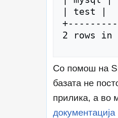
 | test |

 +-----------+

 2 rows in set (0.00 sec) 

Со помош на 
базата не пост
прилика, а во 
документација