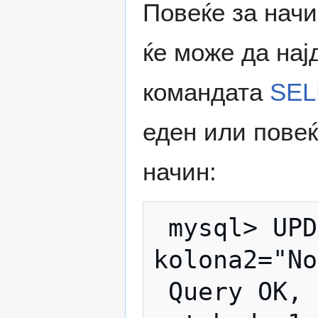
Повеќе за начи
ќе може да нај
командата
SEL
еден или повеќ
начин:
 mysql> UPDATE moja_tabela SET 
kolona2="No
 Query OK, 1 row affected (0.00 sec) Rows 