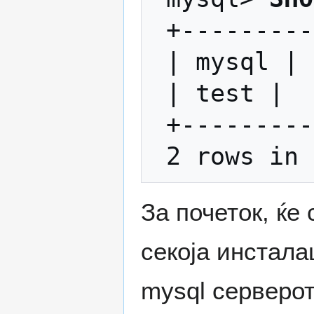
 +-----------+ | Database | +-----------+ 

 | mysql |

 | test | 

 +-----------+

За почеток, ќе 
секоја инстала
mysql серверот