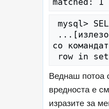
 mysql> SELECT * FROM moja_tabela;

 ...[излезот е непрегледен, проверете го 
со командат
Веднаш потоа 
вредноста е с
изразите за ме