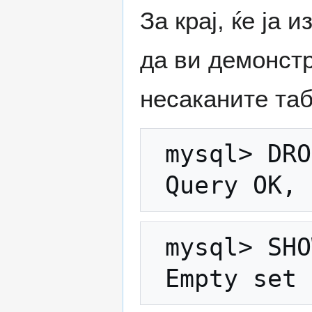
За крај, ќе ја
да ви демонстр
несаканите таб
 mysql> DROP TABLE moja_tabela; 

 mysql> SHOW TABLES;
