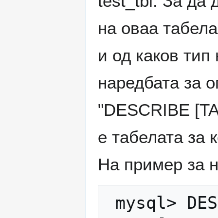
test_tbl. За д
на оваа табела
и од каков тип
наредбата за о
"DESCRIBE [TA
e табелата за 
На пример за н
 mysql> DESCRIBE test_tbl;
