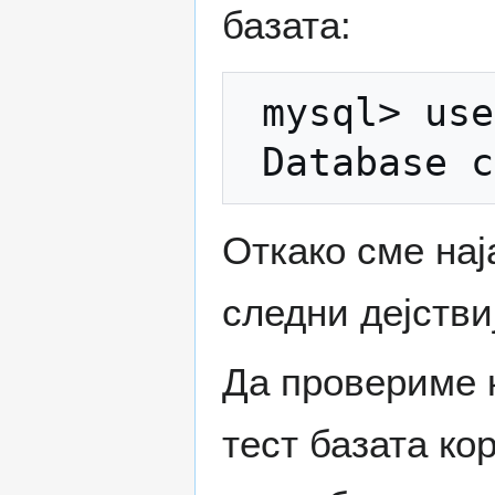
базата:
 mysql> use test;

Откако сме нај
следни дејстви
Да провериме к
тест базата ко