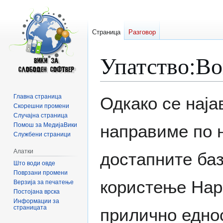
Страница
Разговор
Упатство:В
Прејди
Прејди
Главна страница
Одкако се наја
на
на
Скорешни промени
Случајна страница
прегледникот
пребарувањето
Помош за МедијаВики
направиме по 
Службени страници
Алатки
достапните баз
Што води овде
Поврзани промени
користење Нар
Верзија за печатење
Постојана врска
Информации за
страницата
прилично еднос