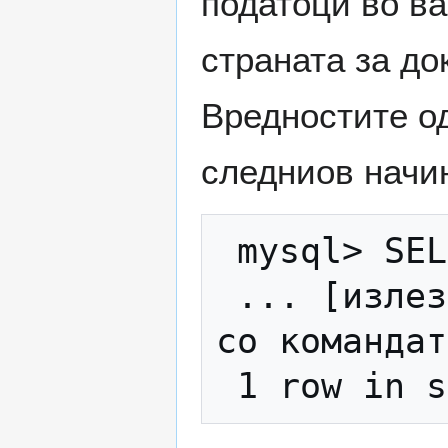
податоци во ва
страната за д
Вредностите од
следниов начи
 mysql> SELECT * FROM moja_tabela; 

 ... [излезот е непрегледен, проверете го 
со командат