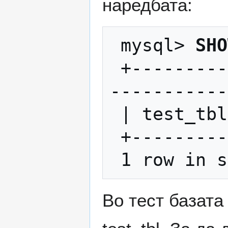
наредбата:
 mysql> 
SHO
 +----------------+ | Tables_in_test | +-
-----------
 | test_tbl |

 +----------------+

Во тест базата