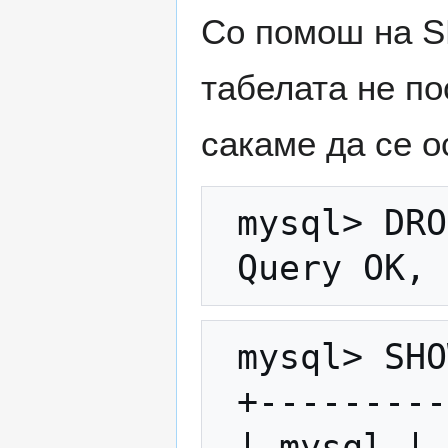
Со помош на 
табелата не по
сакаме да се о
 mysql> DROP DATABASE moja_baza;

 mysql> SHOW DATABASES;

 +-----------+ | Database | +-----------+ 

 | mysql | 
