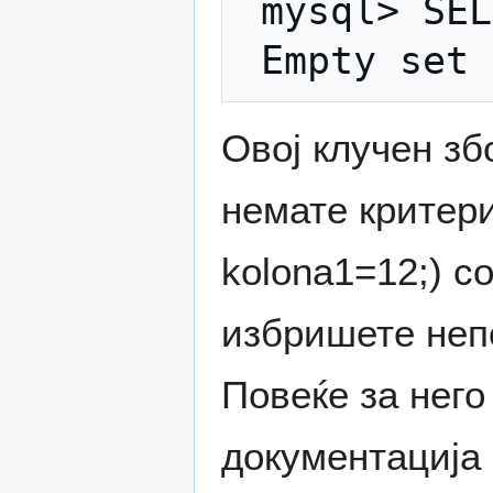
 mysql> SELECT * FROM moja_tabela;

Овој клучен зб
немате критер
kolona1=12;) с
избришете непо
Повеќе за него
документација