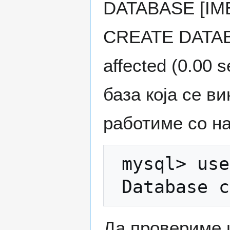
DATABASE [IME
CREATE DATABA
affected (0.00
база која се в
работиме со на
 mysql> use moja_baza; 

Да провериме 