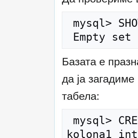
 mysql> SHOW TABLES;

Базата е празн
да ја загадиме
табела:
 mysql> CREATE TABLE moja_tabela( -> 
kolona1 int