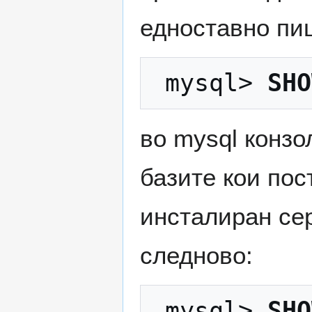
едноставно пи
 mysql> 
SHO
во mysql конзо
базите кои пос
инсталиран сер
следново:
 mysql> 
SHO