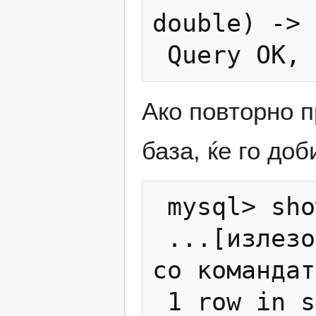
double) -> 
Ако повторно 
база, ќе го до
 mysql> show tables

 ...[излезот е непрегледен, проверете го 
со командат