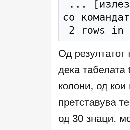
 ... [излезот е непрегледен, проверете го 
со командат
Од резултатот
дека табелата t
колони, од кои 
претставува т
од 30 знаци, м