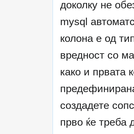
доколку не обе
mysql автоматс
колона е од тип
вредност со м
како и првата 
предефиниранат
создадете сопс
прво ќе треба 