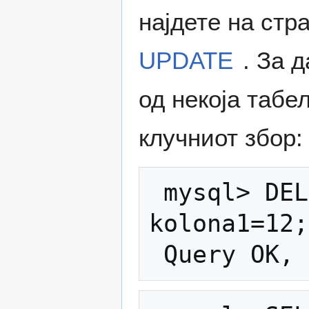
најдете на стр
UPDATE
. За 
од некоја табе
клучниот збор:
 mysql> DELETE FROM moja_tabela WHERE 
kolona1=12;
