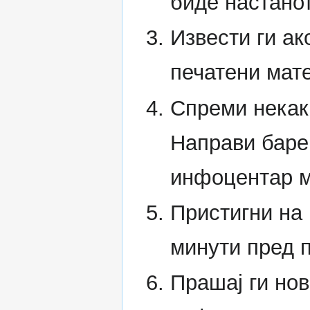
биде настанот
Извести ги ак
печатени мате
Спреми некак
Направи барем
инфоцентар м
Пристигни на 
минути пред п
Прашај ги но