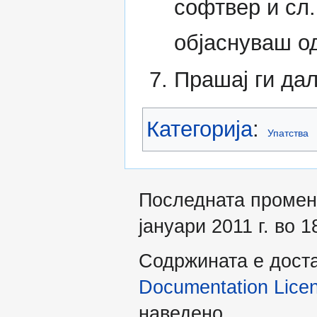
софтвер и сл.
објаснуваш од
Прашај ги дал
Категорија
:
Упатства
Последната промен
јануари 2011 г. во 1
Содржината е дост
Documentation Licens
наведено.