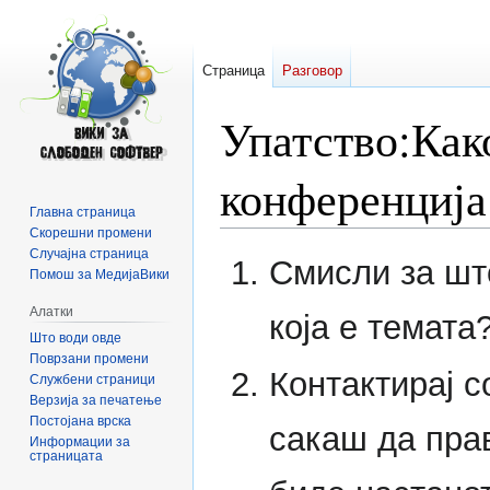
Страница
Разговор
Упатство:Как
конференција 
Главна страница
Скорешни промени
Случајна страница
Прејди
Прејди
Смисли за што
Помош за МедијаВики
на
на
прегледникот
пребарувањето
Алатки
која е темата
Што води овде
Поврзани промени
Контактирај 
Службени страници
Верзија за печатење
Постојана врска
сакаш да прав
Информации за
страницата