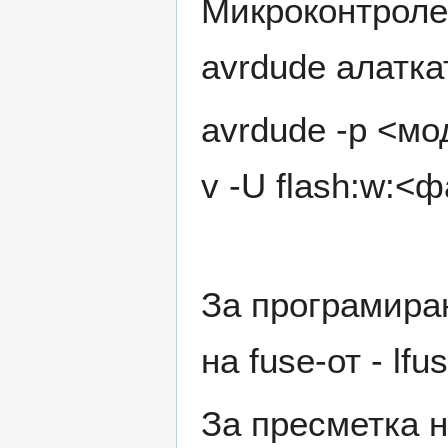
Микроконтроле
avrdude алатка
avrdude -p <мо
v -U flash:w:<ф
За програмирањ
на fuse-от - lf
За пресметка н