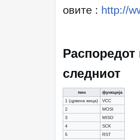
овите :
http://
Распоредот 
следниот
пин
функција
1 (црвена жица)
VCC
2
MOSI
3
MISO
4
SCK
5
RST