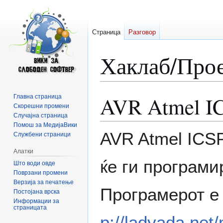
Страница
Разговор
Хаклаб/Про
AVR Atmel I
Главна страница
Прејди
Прејди
Скорешни промени
на
на
Случајна страница
прегледникот
пребарувањето
Помош за МедијаВики
AVR Atmel ICSP
Службени страници
Алатки
ќе ги програми
Што води овде
Поврзани промени
Верзија за печатење
Програмерот е 
Постојана врска
Информации за
страницата
p://ladyada.net