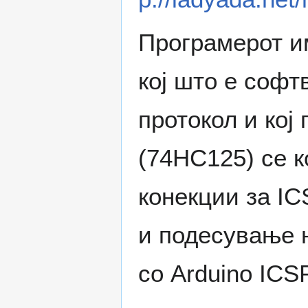
Програмерот и
кој што е соф
протокол и кој
(74HC125) се к
конекции за I
и подесување н
со Arduino ICS