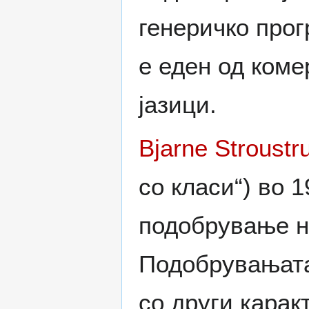
генеричко про
е еден од коме
јазици.
Bjarne Stroustr
со класи“) во 1
подобрување на
Подобрувањата
со други карак