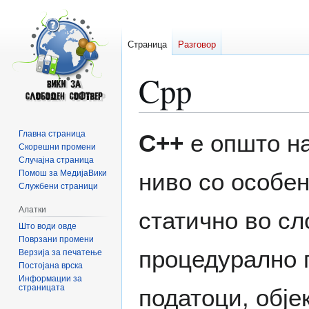
Страница
Разговор
Cpp
Прејди
Прејди
Главна страница
C++
е општо на
на
на
Скорешни промени
Случајна страница
прегледникот
пребарувањето
Помош за МедијаВики
ниво со особен
Службени страници
Алатки
статично во с
Што води овде
Поврзани промени
процедурално 
Верзија за печатење
Постојана врска
Информации за
страницата
податоци, обј