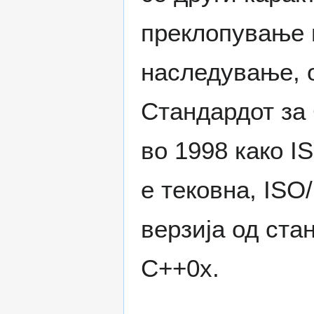
преклопување 
наследување, 
Стандардот за
во 1998 како I
е тековна, ISO
верзија од ста
C++0x.