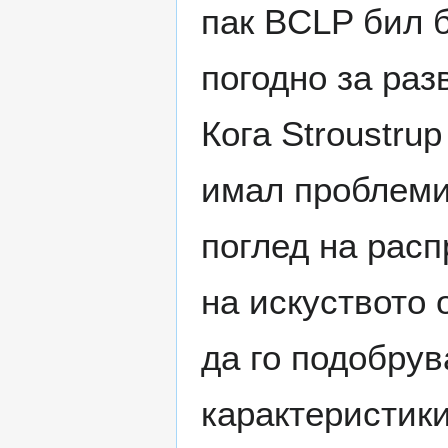
пак BCLP бил б
погодно за раз
Кога Stroustrup
имал проблеми
поглед на рас
на искуството 
да го подобрув
карактеристики