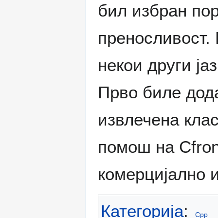
бил избран пор
преносливост. 
некои други ја
Прво биле дода
извлечена клас
помош на Cfron
комерцијално 
Категорија
:
Cpp