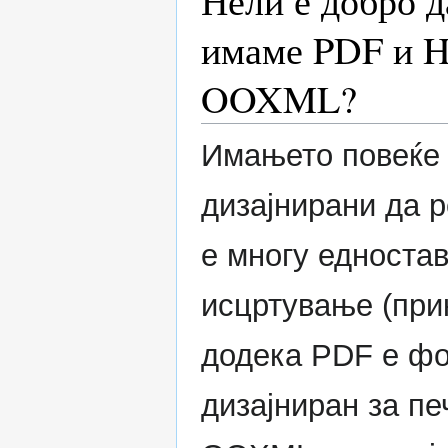
Нели е добро д
имаме PDF и H
OOXML?
Имањето повеќе 
дизајнирани да 
е многу едностав
исцртување (при
додека PDF е фо
дизајниран за пе