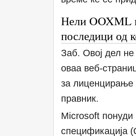
Нели OOXML мо
последици од к
Заб. Овој дел не
оваа веб-страниц
за лиценцирање 
правник.
Microsoft понуди
спецификација (O