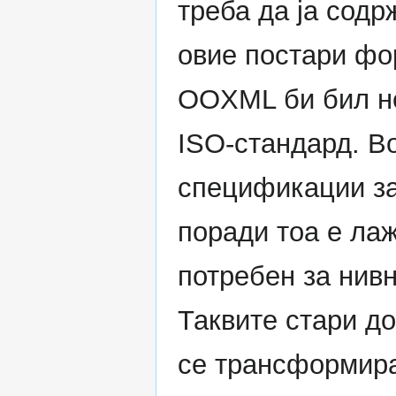
треба да ја сод
овие постари фо
OOXML би бил не
ISO-стандард. В
спецификации за
поради тоа е ла
потребен за нив
Таквите стари д
се трансформира