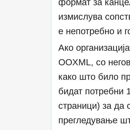
формат за канц
измислува сопст
е непотребно и 
Ако организациј
OOXML, со негов
како што било пр
бидат потребни 1
страници) за да 
прегледување шт