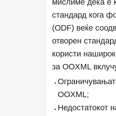
мислиме дека е 
стандард кога ф
(ODF) веќе соод
отворен стандар
користи нашироко
за OOXML вклучу
Ограничувањат
OOXML;
Недостатокот н