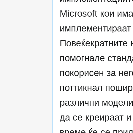
Microsoft кои им
имплементираат
Повеќекратните 
помогнале станд
покорисен за нег
поттикнал поширо
различни модели
да се креираат и
време ќе се при