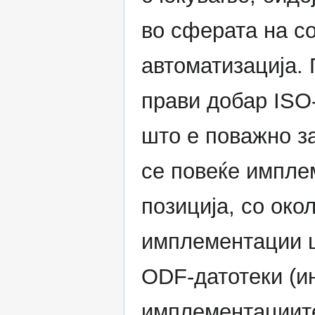
во сферата на с
автоматизација.
прави добар ISO
што е поважно з
се повеќе импле
позиција, со ок
имплементации ш
ODF-датотеки (ин
имплементациите