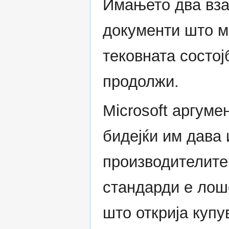
Имањето два вз
документи што м
тековната состо
продолжи.
Microsoft аргум
бидејќи им дава
производителите
стандарди е лош
што открија куп