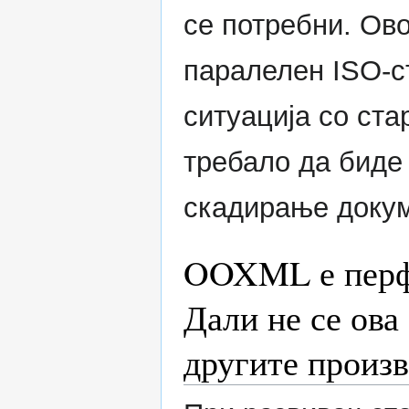
се потребни. О
паралелен ISO-ст
ситуација со ст
требало да биде
скадирање докум
OOXML е перфе
Дали не се ова
другите произ