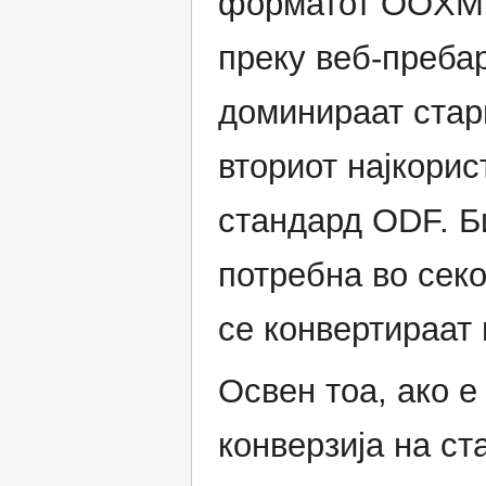
форматот OOXML.
преку веб-преба
доминираат стари
вториот најкорис
стандард ODF. Б
потребна во секо
се конвертираат 
Освен тоа, ако 
конверзија на ст