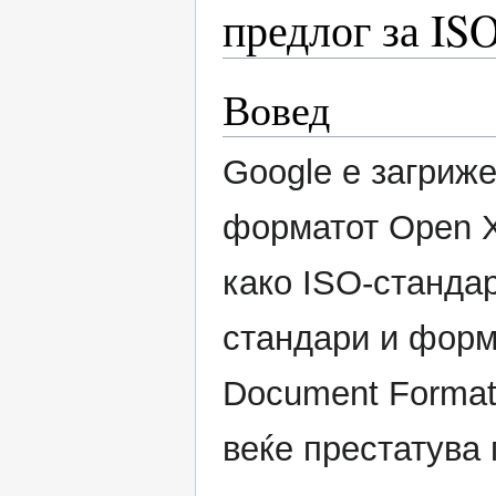
предлог за IS
Вовед
Google е загриж
форматот Open X
како ISO-станда
стандари и форм
Document Format
веќе престатува 