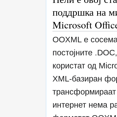
поддршка на м
Microsoft Offic
OOXML е сосема 
постојните .DOC
користат од Micro
XML-базиран фор
трансформираат 
интернет нема р