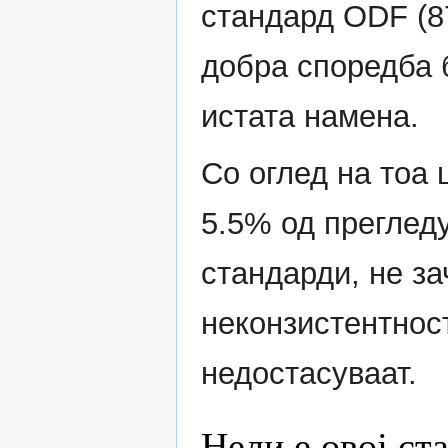
стандард ODF (87
добра споредба 
истата намена.
Со оглед на тоа
5.5% од преглед
стандарди, не за
неконзистентнос
недостасуваат.
Нели е овој ст