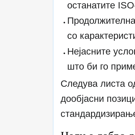
останатите ISO
Продолжителнат
со карактерист
Нејасните усло
што би го прим
Следува листа о
дообјасни позици
стандардизирањ