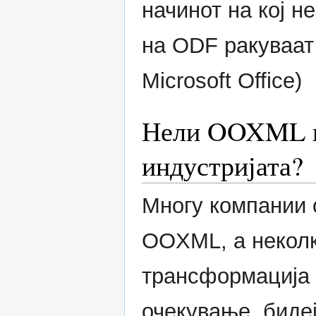
начинот на кој н
на ODF ракуваат
Microsoft Office)
Нели OOXML в
индустријата?
Многу компании о
OOXML, а неколк
трансформација 
очекување, бидеј