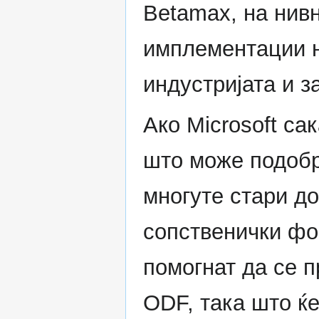
Betamax, на нив
имплементации 
индустријата и з
Ако Microsoft са
што може подобр
многуте стари д
сопственички фо
помогнат да се п
ODF, така што ќ