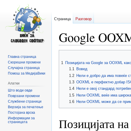
Страница
Разговор
Google OOX
Прејди
Прејди
Главна страница
на
на
Скорешни промени
1
Позицијата на Google за OOXML как
прегледникот
пребарувањето
Случајна страница
1.1
Вовед
Помош за МедијаВики
1.2
Нели е добро да има повеќе 
1.3
OOXML е перфектно добар ISO
Алатки
1.4
Нели е овој стандард потребен
Што води овде
1.5
Нели OOXML веќе има широка
Поврзани промени
Службени страници
1.6
Нели OOXML може да се приме
Верзија за печатење
Постојана врска
Позицијата н
Информации за
страницата