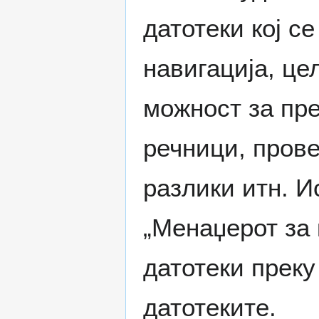
датотеки кој с
навигација, ц
можност за пр
речници, прове
разлики итн. И
„Менаџерот за 
датотеки преку
датотеките.