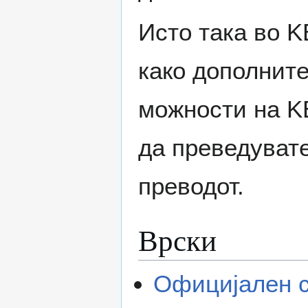
Исто така во K
како дополнит
можности на KB
да преведувате
преводот.
Врски
Официјален с