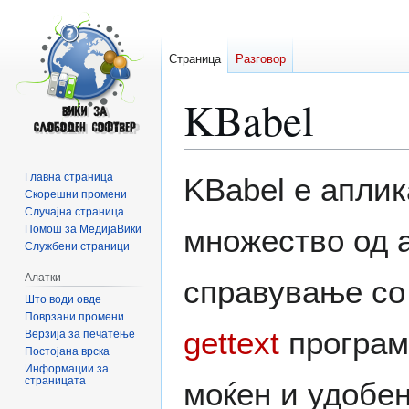
Страница
Разговор
KBabel
Прејди
Прејди
Главна страница
KBabel е аплик
на
на
Скорешни промени
Случајна страница
прегледникот
пребарувањето
Помош за МедијаВики
множество од 
Службени страници
Алатки
справување со
Што води овде
Поврзани промени
gettext
програмо
Верзија за печатење
Постојана врска
Информации за
страницата
моќен и удобе