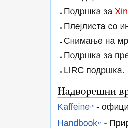
Подршка за
Xi
Плејлиста со и
Снимање на мр
Подршка за пре
LIRC подршка.
Надворешни в
Kaffeine
- офици
Handbook
- Прир