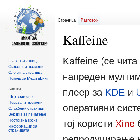
Страница
Разговор
Kaffeine
Прејди
Прејди
Kaffeine (се чита
Главна страница
на
на
Скорешни промени
прегледникот
пребарувањето
Случајна страница
напреден мултим
Помош за МедијаВики
Алатки
плеер за
KDE
и
Што води овде
Поврзани промени
оперативни сист
Службени страници
Верзија за печатење
Постојана врска
тој користи
Xine
б
Информации за
страницата
репродуцирање 