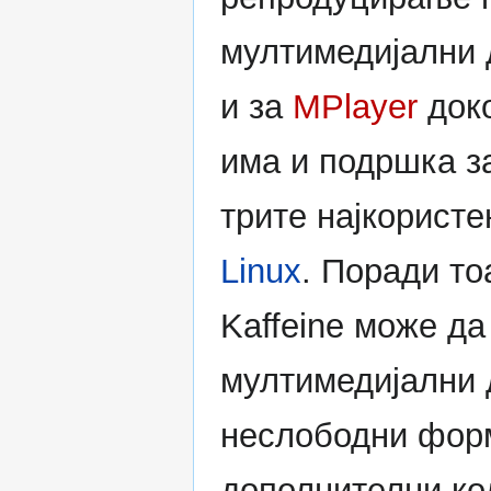
мултимедијални 
и за
MPlayer
доко
има и подршка за
трите најкорист
Linux
. Поради то
Kaffeine може да
мултимедијални д
неслободни форм
дополнителни код