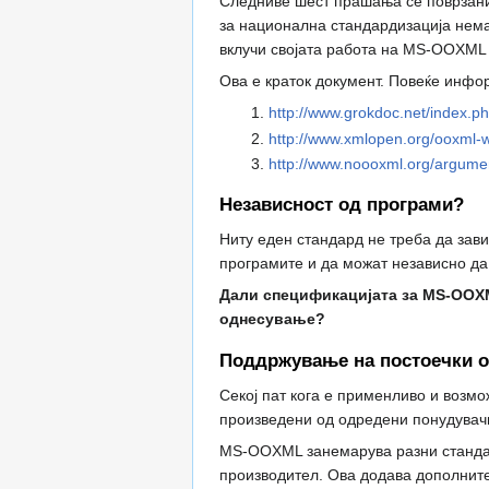
Следниве шест прашања се поврзани
за национална стандардизација нема
вклучи својата работа на MS-OOXML 
Ова е краток документ. Повеќе инфо
http://www.grokdoc.net/index.
http://www.xmlopen.org/ooxml
http://www.noooxml.org/argume
Независност од програми?
Ниту еден стандард не треба да зави
програмите и да можат независно да
Дали спецификацијата за MS-OOXM
однесување?
Поддржување на постоечки о
Секој пат кога е применливо и возмо
произведени од одредени понудувач
MS-OOXML занемарува разни стандар
производител. Ова додава дополните