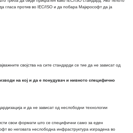
о треба да биде прифатен како IEC/ISO стандард. Ако телото
а гласа против во IEC/ISO и да побара Мајкрософт да ја
јважните својства на сите стандарди се тие да не зависат од
зводи на кој и да е понудувач и нивното специфично
дардизација и да не зависат од неслободни технологии
исти свои формати што се специфични само за еден
софт во неговата неслободна инфраструктура изградена во