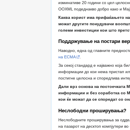
изминативе 20 години со цел целос
OOXML подеднакво добро како и Мај
Каква корист има прифаќањето на 
можат другите понудувачи воопшто
големи инвестиции кои што претс
Поддржување на постари вер
Наводно, една од главните предност
на ECMA
.
За секој стандард е најважно која б
информации до кои нема пристап или 
постигне целосна и споредлива инте
Дали врз основа на постоечката M
информации и без соработка со М
кои ќе можат да се споредат со о
Неслободни проширувања?
Неслободните проширувања за одделн
на пазарот на десктоп компјутери в