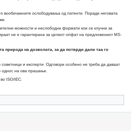
о вообичаените ослободувања од патенти. Поради неговата
жи.
нителни можности и неслободни формати кои се клучни за
раат не е гарантирана за целиот опфат на предложениот MS-
та природа на дозволата, за да потврди дали таа го
 советници и експерти. Одговори особено не треба да даваат
во однос на ова прашање.
во ISO/IEC.