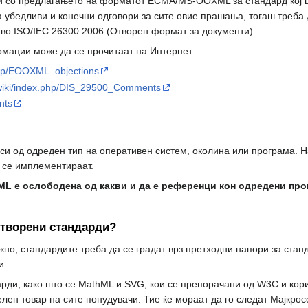
 со предлагањето на форматот ECMA/MS-OOXML за стандард кој шт
 убедливи и конечни одговори за сите овие прашања, тогаш треба д
во ISO/IEC 26300:2006 (Отворен формат за документи).
рмации може да се прочитаат на Интернет.
php/EOOXML_objections
-wiki/index.php/DIS_29500_Comments
nts
си од одреден тип на оперативен систем, околина или програма. На
 се имплементираат.
L е ослободена од какви и да е референци кон одредени прои
творени стандарди?
жно, стандардите треба да се градат врз претходни напори за стан
и.
ди, како што се MathML и SVG, кои се препорачани од W3C и кор
лен товар на сите понудувачи. Тие ќе мораат да го следат Мајкро