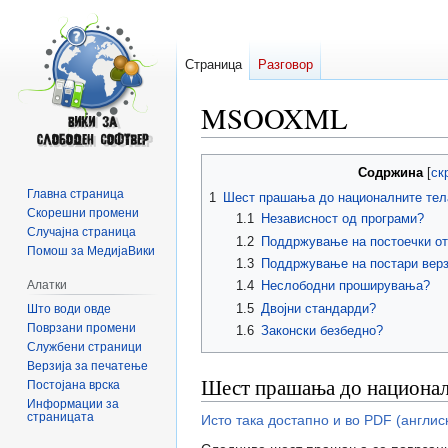
Страница
Разговор
MSOOXML
Прејди
Прејди
Содржина
на
на
Главна страница
1
Шест прашања до националните тела
прегледникот
пребарувањето
Скорешни промени
1.1
Независност од програми?
Случајна страница
1.2
Поддржување на постоечки от
Помош за МедијаВики
1.3
Поддржување на постари верз
Алатки
1.4
Неслободни проширувања?
1.5
Двојни стандарди?
Што води овде
Поврзани промени
1.6
Законски безбедно?
Службени страници
Верзија за печатење
Шест прашања до националн
Постојана врска
Информации за
страницата
Исто така достапно и во PDF (англиск