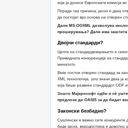
која ја донесе Европската комисја в
Поради таа причина, јасно е дека от
да постојат врз основа на отворен ст
Дали MS-OOXML дозволува неслоб
проширувања? Дали има заштита 
Двојни стандарди?
Целта на стандардизирањето е секога
Привидната конкуренција на стандар
минатото.
Веќе постои отворен стандард за к
XML технологија, што значи дека ја 
која беше развиен стандардот ODF и
Зошто Мајкрософт одби и сѐ уште
предлози до OASIS за да бидат в
Законски безбедно?
Суштински е важно сите конкуренти д
биде јасна, веродостојна и доволно 