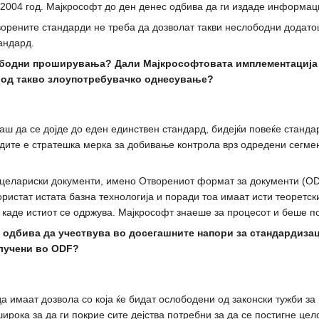
о 2004 год. Мајкрософт до ден денес одбива да ги издаде информа
ворените стандарди не треба да дозволат такви неслободни додатоц
андард.
одни проширувања? Дали Мајкрософтовата имплементација н
од такво злоупотребувачко однесување?
ш да се дојде до еден единствен стандард, бидејќи повеќе стандар
дите е стратешка мерка за добивање контрола врз одредени сегмен
анцелариски документи, имено Отворениот формат за документи (O
користат истата базна технологија и поради тоа имаат исти теоретс
 каде истиот се одржува. Мајкрософт знаеше за процесот и беше по
 одбива да учествува во досегашните напори за стандардизац
клучени во ODF?
а имаат дозвола со која ќе бидат ослободени од законски тужби з
широка за да ги покрие сите дејства потребни за да се постигне це