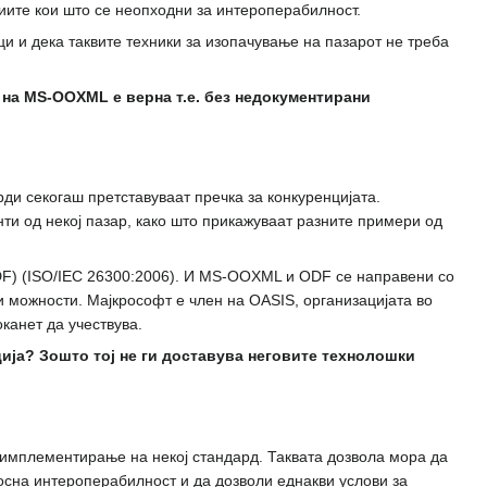
циите кои што се неопходни за интероперабилност.
и и дека таквите техники за изопачување на пазарот не треба
а MS-OOXML е верна т.е. без недокументирани
ди секогаш претставуваат пречка за конкуренцијата.
ти од некој пазар, како што прикажуваат разните примери од
DF) (ISO/IEC 26300:2006). И MS-OOXML и ODF се направени со
ки можности. Мајкрософт е член на OASIS, организацијата во
канет да учествува.
ија? Зошто тој не ги доставува неговите технолошки
а имплементирање на некој стандард. Таквата дозвола мора да
лосна интероперабилност и да дозволи еднакви услови за