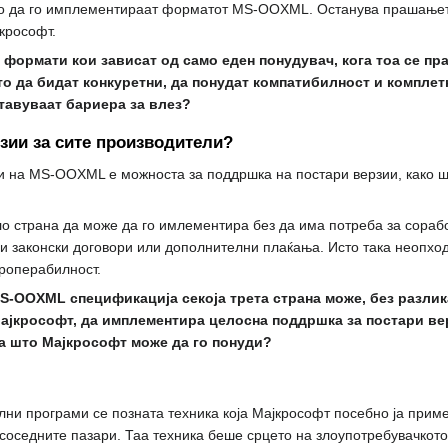
но да го имплементираат форматот MS-OOXML. Останува прашањето
крософт.
формати кои зависат од само еден понудувач, кога тоа се пра
 да бидат конкуретни, да понудат компатибилност и комплетн
тавуваат бариера за влез?
зии за сите производители?
и на MS-OOXML е можноста за поддршка на постари верзии, како 
ило страна да може да го имлементира без да има потреба за сораб
законски договори или дополнителни плаќања. Исто така неопходно
роперабилност.
S-OOXML спецификација секоја трета страна може, без разлик
ајкрософт, да имплементира целосна поддршка за постари в
на што Мајкрософт може да го понуди?
и програми се позната техника која Мајкрософт посебно ја приме
о соседните пазари. Таа техника беше срцето на злоупотребувачко