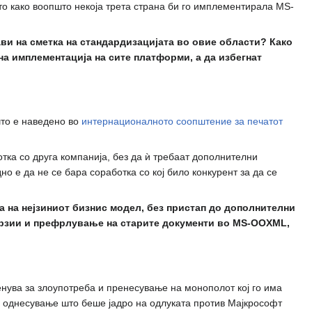
 како воопшто некоја трета страна би го имплементирала MS-
ви на сметка на стандардизацијата во овие области? Како
а имплементација на сите платформи, а да избегнат
што е наведено во
интернационалното соопштение за печатот
отка со друга компанија, без да ѝ требаат дополнителни
 е да не се бара соработка со кој било конкурент за да се
а на нејзиниот бизнис модел, без пристап до дополнителни
ерзии и префрлување на старите документи во MS-OOXML,
нува за злоупотреба и пренесување на монополот кој го има
то однесување што беше јадро на одлуката против Мајкрософт