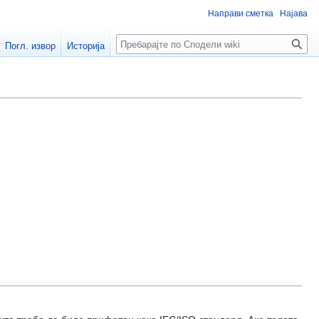
Направи сметка
Најава
Пребарај
Погл. извор
Историја