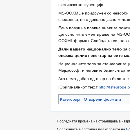
вистинска конкуренција.
MS-OOXML е придружен со невообича
сложеност, не е доволно јасно колка
Една површна правна анализа покажу
целосно имплементирање на MS-OOXM
OOXML формат. Слободата се става 
Дали вашето национално тело за с
опфаќа целиот спектар на сите 
Националните тела за стандардизаци
Мајкрософт и неговите бизнис-партне
Ако нема добар одговор на било кое
[Оригиналниот текст
http://fsfeurope
Категорија
:
Отворени формати
Последната промена на страницава е извршен
Содржината е достапна под условите на
GN