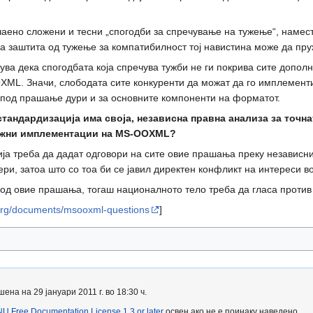
ено сложени и тесни „спогодби за спречување на тужење“, намест
ва заштита од тужење за компатибилност тој навистина може да пру
ва дека спогодбата која спречува тужби не ги покрива сите допол
L. Значи, слободата сите конкуренти да можат да го имплементи
под прашање дури и за основните компоненти на форматот.
тандардизација има своја, независна правна анализа за точна
можни имплементации на MS-OOXML?
ја треба да дадат одговори на сите овие прашања преку независни
ри, затоа што со тоа би се јавил директен конфликт на интереси 
 од овие прашања, тогаш националното тело треба да гласа против 
.org/documents/msooxml-questions
]
а на 29 јануари 2011 г. во 18:30 ч.
U Free Documentation License 1.3 or later
освен ако не е поинаку наведено.