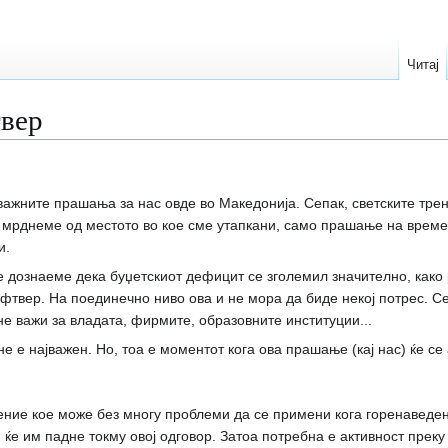
Читај
твер
важните прашања за нас овде во Македонија. Сепак, светските трен
е мрднеме од местото во кое сме утапкани, само прашање на време
и.
ке дознаеме дека буџетскиот дефицит се зголемил значително, како 
твер. На поединечно ниво ова и не мора да биде некој потрес. Сек
не важи за владата, фирмите, образовните институции...
не е најважен. Но, тоа е моментот кога ова прашање (кај нас) ќе 
ние кое може без многу проблеми да се примени кога горенаведен
 ќе им падне токму овој одговор. Затоа потребна е активност преку