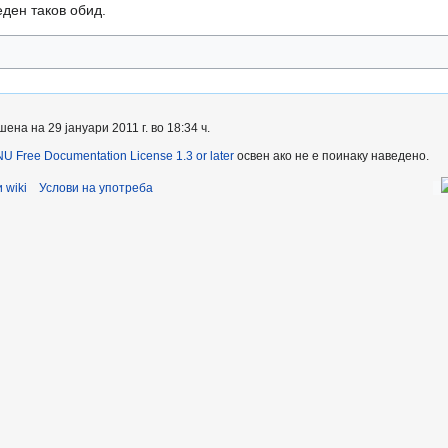
еден таков обид.
а на 29 јануари 2011 г. во 18:34 ч.
U Free Documentation License 1.3 or later
освен ако не е поинаку наведено.
 wiki
Услови на употреба