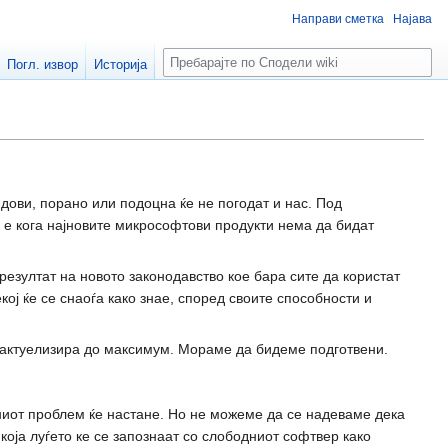
Направи сметка
Најава
П
Погл. извор
Историја
р
е
б
а
р
а
дови, порано или подоцна ќе не погодат и нас. Под
ј
 е кога најновите микрософтови продукти нема да бидат
резултат на новото законодавство кое бара сите да користат
ој ќе се снаоѓа како знае, според своите способности и
се актуелизира до максимум. Мораме да бидеме подготвени.
иот проблем ќе настане. Но не можеме да се надеваме дека
 која луѓето ке се запознаат со слободниот софтвер како