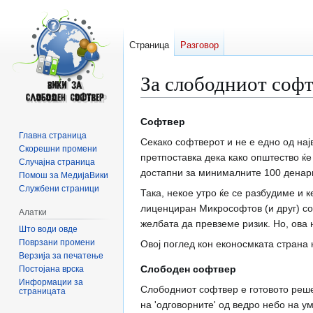
Страница
Разговор
За слободниот соф
Прејди
Прејди
Софтвер
на
на
Главна страница
Секако софтверот и не е едно од нај
прегледникот
пребарувањето
Скорешни промени
претпоставка дека како општество ќ
Случајна страница
достапни за минималните 100 денар
Помош за МедијаВики
Службени страници
Така, некое утро ќе се разбудиме и 
лиценциран Микрософтов (и друг) соф
Алатки
желбата да превземе ризик. Но, ова 
Што води овде
Поврзани промени
Овој поглед кон еконосмката страна 
Верзија за печатење
Слободен софтвер
Постојана врска
Информации за
Слободниот софтвер е готовото реше
страницата
на 'одговорните' од ведро небо на ум