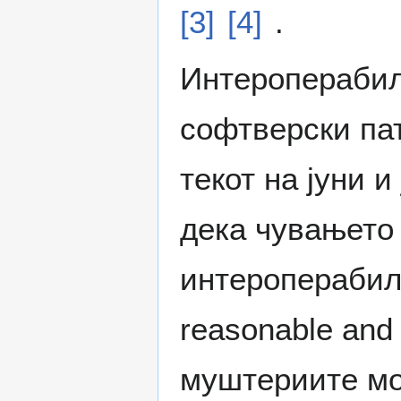
[3]
[4]
.
Интероперабилн
софтверски па
текот на јуни 
дека чувањето 
интероперабил
reasonable and 
муштериите мор