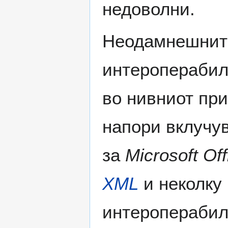
недоволни.
Неодамнешните 
интероперабил
во нивниот при
напори вклучу
за
Microsoft Off
XML
и неколку 
интероперабил