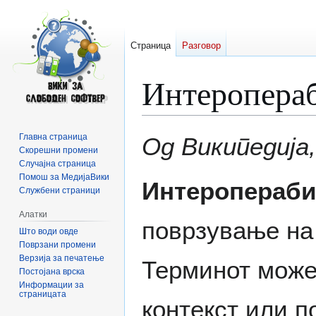
Страница
Разговор
Интеропера
Прејди
Прејди
Главна страница
Од Википедија
на
на
Скорешни промени
Случајна страница
прегледникот
пребарувањето
Помош за МедијаВики
Интеропераби
Службени страници
Алатки
поврзување на 
Што води овде
Поврзани промени
Верзија за печатење
Терминот може
Постојана врска
Информации за
страницата
контекст или п