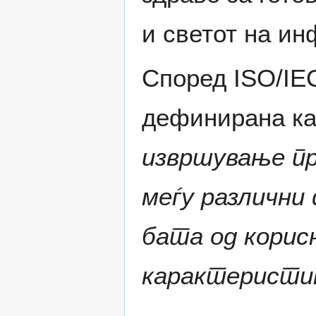
и светот на ин
Според ISO/IE
дефинирана как
извршување пр
меѓу различни 
бата од корис
карактеристик