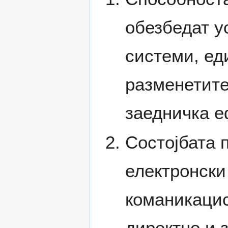
обезбедат у
системи, ед
разменетите
заедничка е
Состојбата 
електронски
команикацис
директно и 