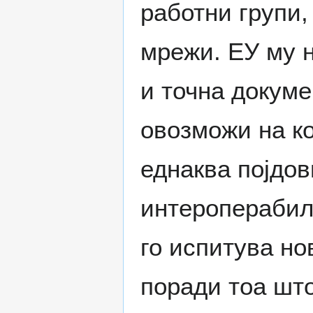
работни групи,
мрежи. ЕУ му н
и точна докуме
овозможи на ко
еднаква појдов
интероперабилн
го испитува но
поради тоа што