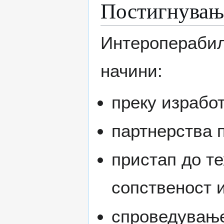
Постигнувањ
Интероперабил
начини:
преку израбо
партнерства 
пристап до т
сопственост 
спроведување