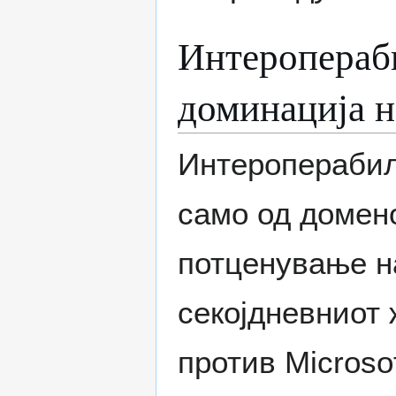
Интеропераб
доминација н
Интероперабил
само од домен
потценување н
секојдневниот 
против Microso