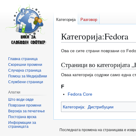
Категорија
Разговор
Категорија
:
Fedora
Прејди
Прејди
Ова се сите страни поврзани со Fedo
на
на
Главна страница
Страници во категоријата „
прегледникот
пребарувањето
Скорешни промени
Случајна страница
Оваа категорија содржи само една с
Помош за МедијаВики
Службени страници
F
Алатки
Fedora Core
Што води овде
Поврзани промени
Категорија
:
Дистрибуции
Верзија за печатење
Постојана врска
Информации за
страницата
Последната промена на страницава е извршен