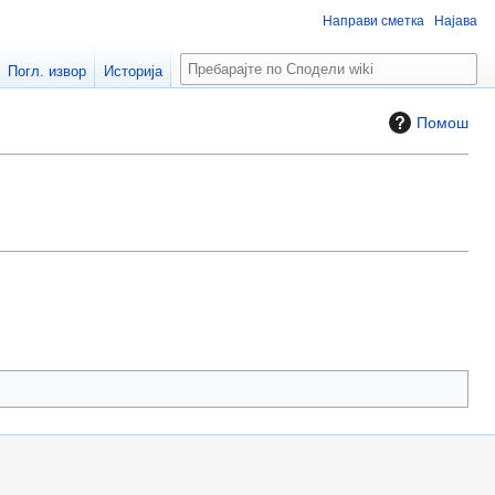
Направи сметка
Најава
П
Погл. извор
Историја
р
е
Помош
б
а
р
а
ј