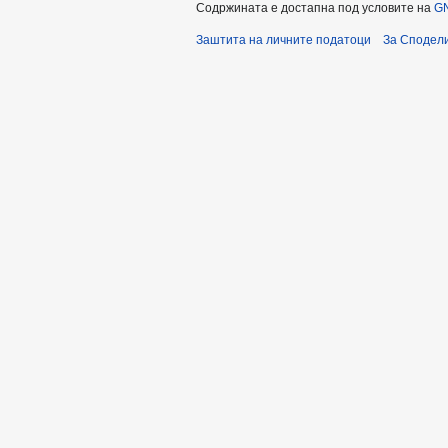
Содржината е достапна под условите на
GN
Заштита на личните податоци
За Сподели