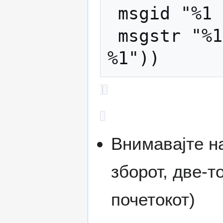
 msgid "%1 Encoder"

 msgstr "%1 Енкодер" (не е, туку "Енкодер 
Внимавајте на
зборот, две-т
почетокот)