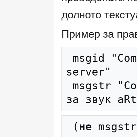
долното тексту
Пример за пра
 msgid "Comment=Control the aRts sound 
server"

 msgstr "Comment=Го контролира серверот 
 (
не
 msgstr