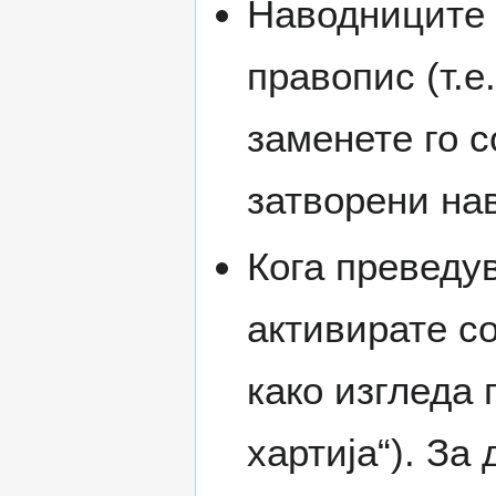
Наводниците 
правопис (т.е
заменете го с
затворени нав
Кога преведув
активирате с
како изгледа 
хартија“). За 