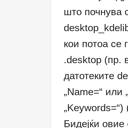
што почнува с
desktop_kdelib
кои потоа се
.desktop (пр.
датотеките de
„Name=“ или 
„Keywords=“)
Бидејќи овие