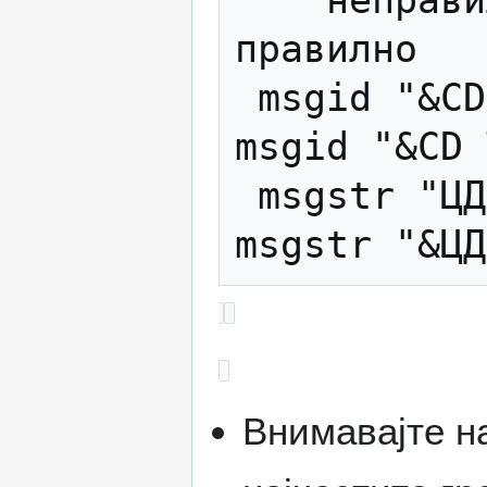
правилно

 msgid "&CD Tracks"                  
msgid "&CD 
 msgstr "ЦД Песни"                   
Внимавајте н