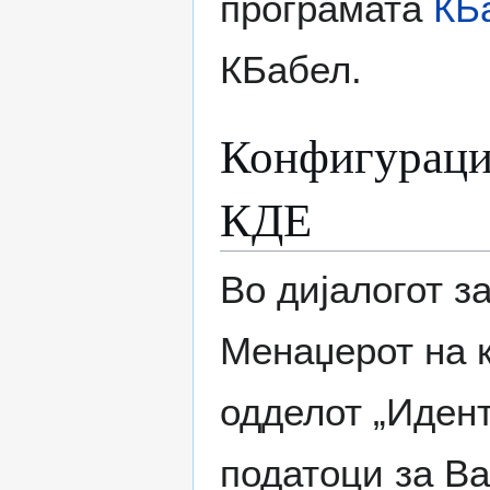
програмата
КБ
КБабел.
Конфигураци
КДЕ
Во дијалогот з
Менаџерот на к
одделот „Иден
податоци за Ва