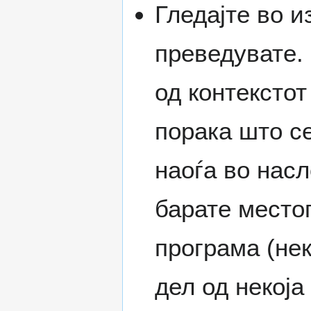
Гледајте во и
преведувате.
од контекстот
порака што се
наоѓа во насл
барате место
програма (нек
дел од некоја