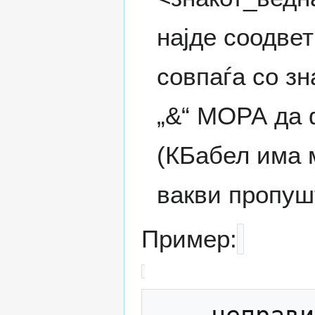
најде соодвет
совпаѓа со зн
„&“ МОРА да 
(КБабел има 
вакви пропуш
Пример:
    неправилно                          