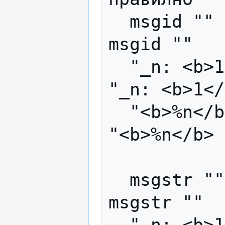
  msgid ""                               
msgid ""   

  "_n: <b>1</b> file selected.\n"        
"_n: <b>1</
  "<b>%n</b> files selected."            
"<b>%n</b> 
  msgstr ""                              
msgstr ""
