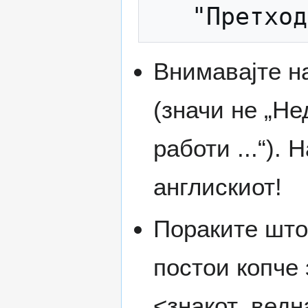
Внимавајте н
(значи не „Не
работи ...“).
англискиот!
Пораките што 
постои копче 
<знакот_ведн