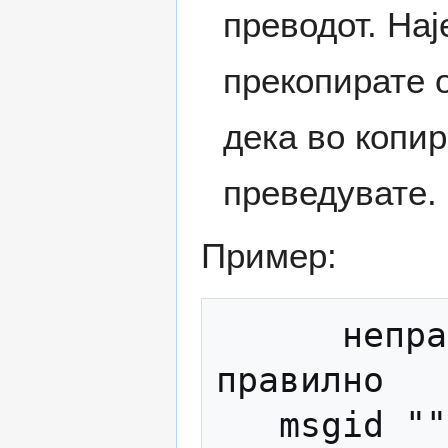
преводот. Нај
прекопирате 
дека во копир
преведувате.
Пример:
      неправилно                          
правилно

   msgid ""                            