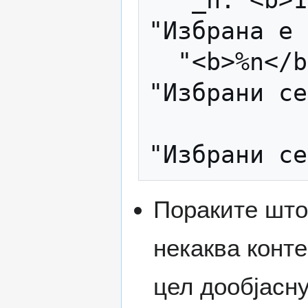
  "_n: <b>1</b> избрана датотека.\n"     
"Избрана е 
  "<b>%n</b> избрани датотеки."          
"Избрани се
Пораките што 
некаква конт
цел дообјасн