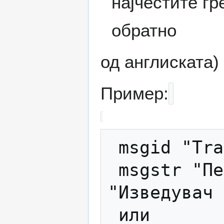
најчестите гр
обратно
од англиската)
Пример:
 msgid "Trac&k Artist"

 msgstr "Песна Изведувач" (не е, туку 
"Изведувач 
 или
