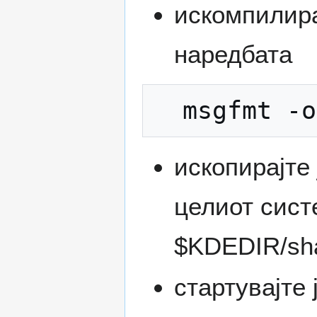
искомпилирај
наредбата
ископирајте 
целиот сист
$KDEDIR/sh
стартувајте 