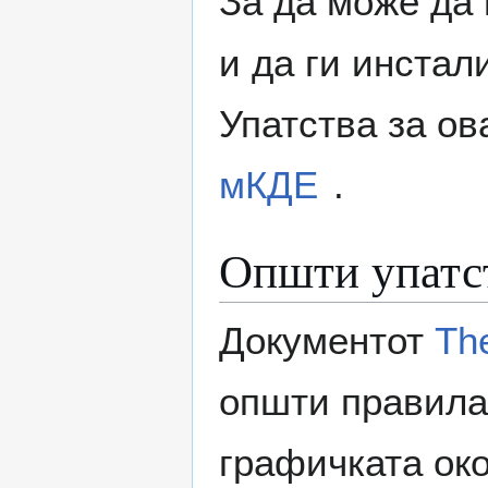
За да може да 
и да ги инстал
Упатства за ов
мКДЕ
.
Општи упатст
Документот
Th
општи правила
графичката око