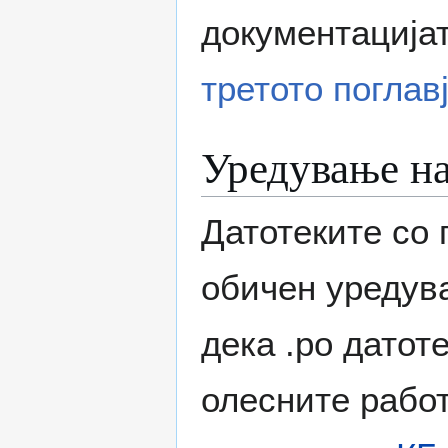
документација
третото поглав
Уредување на
Датотеките со 
обичен уредува
дека .po датоте
олесните работ