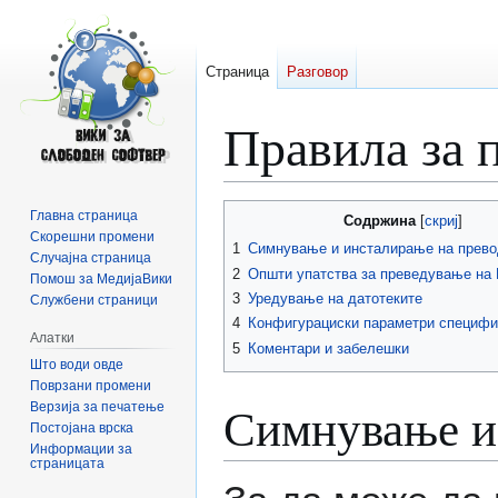
Страница
Разговор
Правила за 
Прејди
Прејди
Главна страница
Содржина
на
на
Скорешни промени
1
Симнување и инсталирање на прево
Случајна страница
прегледникот
пребарувањето
2
Општи упатства за преведување на
Помош за МедијаВики
3
Уредување на датотеките
Службени страници
4
Конфигурациски параметри специфи
Алатки
5
Коментари и забелешки
Што води овде
Поврзани промени
Симнување и
Верзија за печатење
Постојана врска
Информации за
страницата