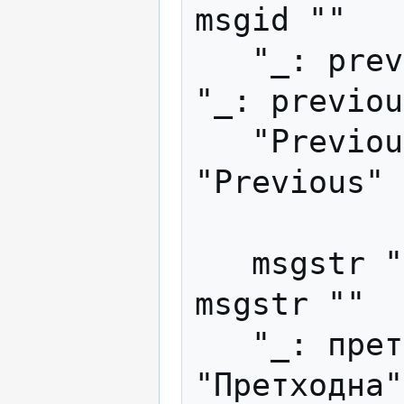
msgid ""

   "_: previous track\n"               
"_: previou
   "Previous"                          
"Previous"

   msgstr ""                           
msgstr ""

   "_: претходна песна\n"              
"Претходна"
