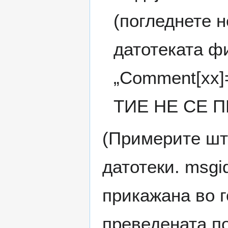
(погледнете н
датотеката фи
„Comment[xx]=
ТИЕ НЕ СЕ П
(Примерите што
датотеки. msgi
прикажана во г
преведената по