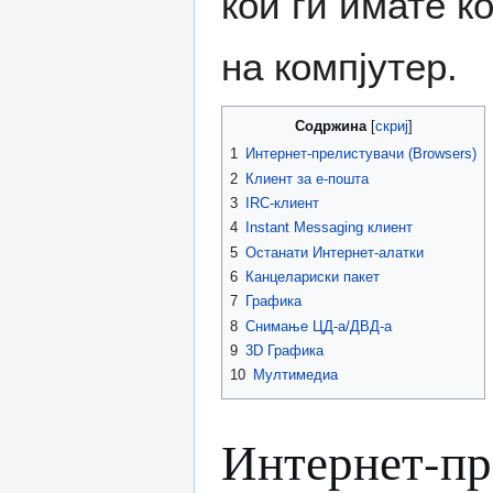
кои ги имате к
на компјутер.
Содржина
1
Интернет-прелистувачи (Browsers)
2
Клиент за е-пошта
3
IRC-клиент
4
Instant Messaging клиент
5
Останати Интернет-алатки
6
Канцелариски пакет
7
Графика
8
Снимање ЦД-а/ДВД-а
9
3D Графика
10
Мултимедиа
Интернет-пр