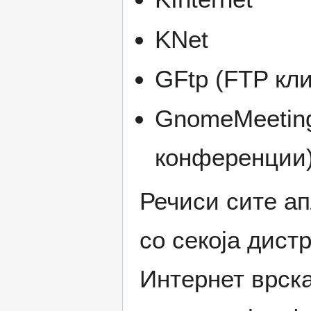
KNet
GFtp (FTP кл
GnomeMeeting
конференции
Речиси сите ап
со секоја дист
Интернет врска