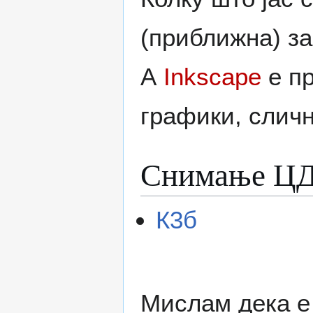
(приближна) за
А
Inkscape
е пр
графики, слично
Снимање ЦД
К3б
Мислам дека е 