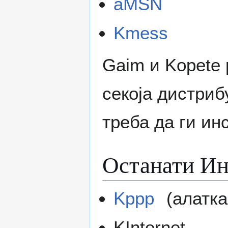
aMSN
Kmess
Gaim и Kopete 
секоја дистриб
треба да ги ин
Останати Ин
Kppp
(алатка 
KInternet