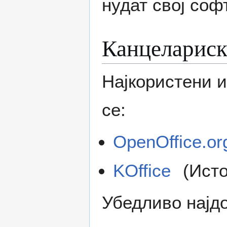
нудат свој соф
Канцелариск
Најкористени и
се:
OpenOffice.or
KOffice
(Исто
Убедливо најдоб