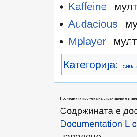
Kaffeine
мулт
Audacious
му
Mplayer
мулт
Категорија
:
GNU/Li
Последната промена на страницава е извршен
Содржината е до
Documentation Lice
наведено.