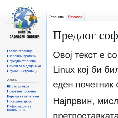
Страница
Разговор
Предлог соф
Прејди
Прејди
Главна страница
Овој текст е с
на
на
Скорешни промени
Случајна страница
прегледникот
пребарувањето
Помош за МедијаВики
Linux кој би би
Службени страници
Алатки
еден почетник
Што води овде
Поврзани промени
Верзија за печатење
Најпрвин, мисл
Постојана врска
Информации за
страницата
претпоставката