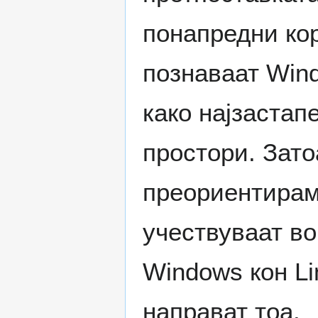
понапредни кор
познаваат Wind
како најзастап
простори. Зато
преориентирам
учествуваат во
Windows кон Li
направат тоа.