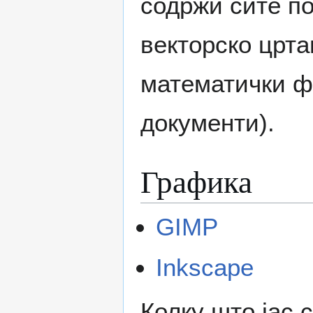
содржи сите по
векторско црта
математички ф
документи).
Графика
GIMP
Inkscape
Колку што јас 