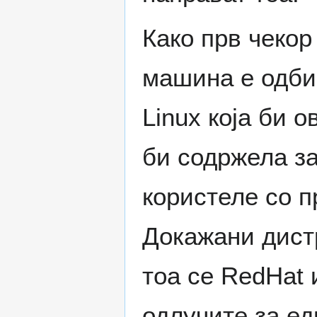
Како прв чекор
машина е одби
Linux која би 
би содржела за
користеле со п
Докажани дист
тоа се RedHat и
одлучите за ед