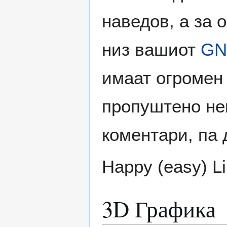
наведов, а за 
низ вашиот
GN
имаат огромен 
пропуштено нек
коментари, па 
Happy (easy) Li
3D Графика