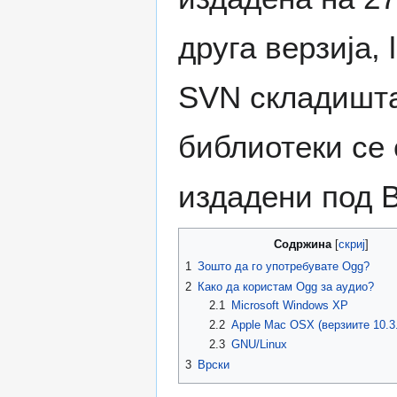
друга верзија, 
SVN складишта
библиотеки се 
издадени под 
Содржина
1
Зошто да го употребувате Ogg?
2
Како да користам Ogg за аудио?
2.1
Microsoft Windows XP
2.2
Apple Mac OSX (верзиите 10.3.
2.3
GNU/Linux
3
Врски