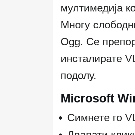
мултимедија ко
Многу слободн
Ogg. Се препор
инсталирате V
подолу.
Microsoft W
Симнете го V
Двапати кликн