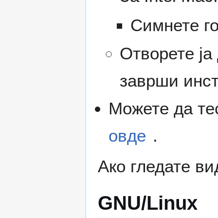
Симнете г
Отворете ја 
заврши инста
Можете да тес
овде
.
Ако гледате ви
GNU/Linux