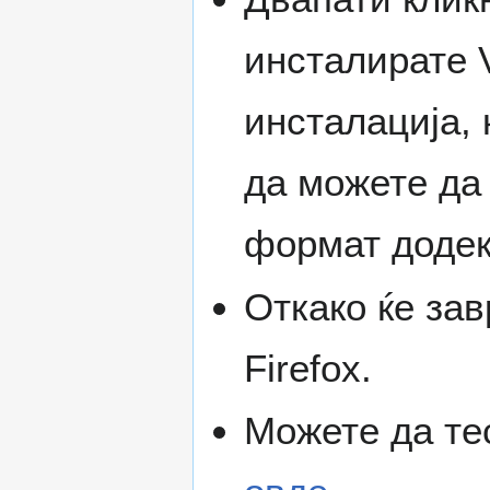
инсталирате V
инсталација, к
да можете да
формат додек
Откако ќе зав
Firefox.
Можете да тес