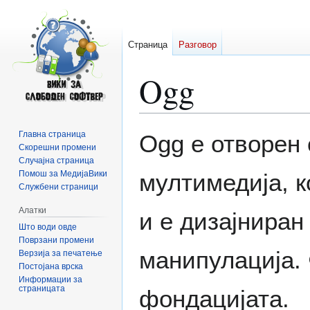
Страница
Разговор
Ogg
Прејди
Прејди
Главна страница
Ogg е отворен
на
на
Скорешни промени
Случајна страница
прегледникот
пребарувањето
Помош за МедијаВики
мултимедија, к
Службени страници
Алатки
и е дизајнира
Што води овде
Поврзани промени
манипулација. 
Верзија за печатење
Постојана врска
Информации за
страницата
фондацијата.