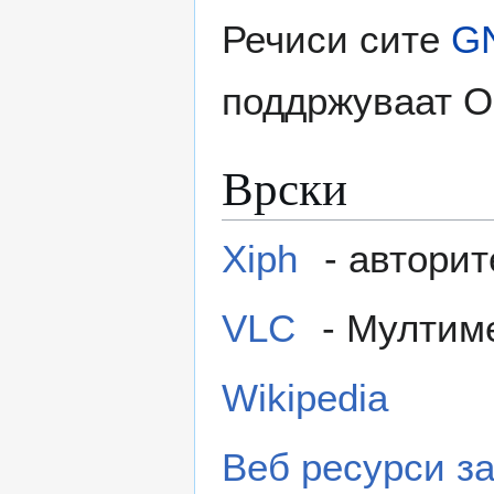
Речиси сите
GN
поддржуваат O
Врски
Xiph
- авторит
VLC
- Мултим
Wikipedia
Веб ресурси з