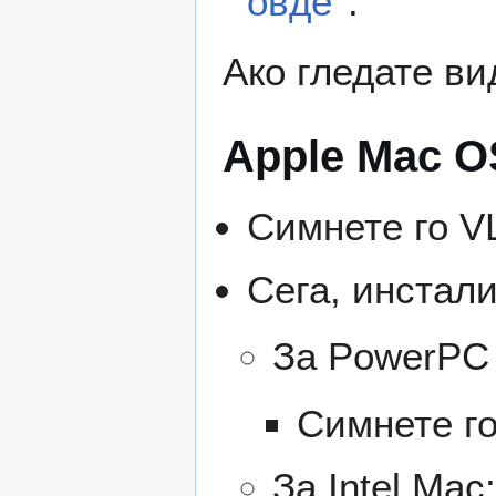
овде
.
Ако гледате ви
Apple Mac OS
Симнете го V
Сега, инстали
За PowerPC
Симнете г
За Intel Mac: