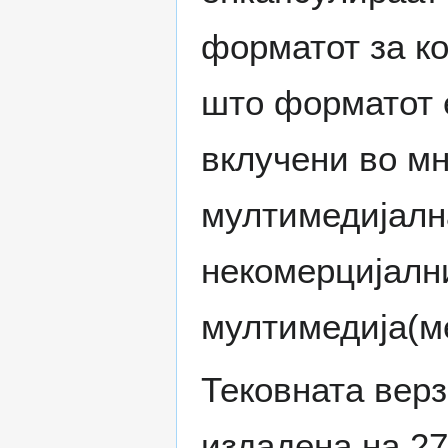
форматот за ко
што форматот е
вклучени во м
мултимедијалн
некомерцијални
мултимедија(ме
Тековната верз
издадена на 27