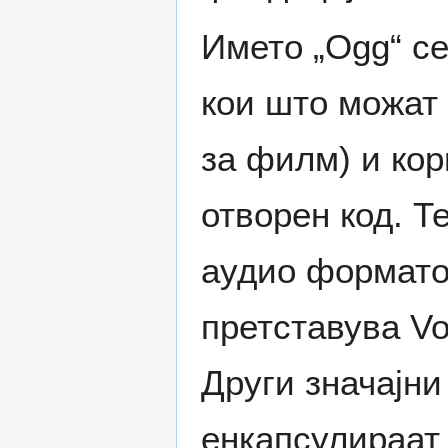
Името „Ogg“ се
кои што можат 
за филм) и кор
отворен код. Т
аудио форматот
претставува Vo
Други значајни
енкапсулираат 