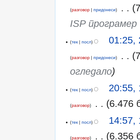
2011
‎
7
разговор
придонеси
ISP програмер 
01:25,
тек
посл
‎
7
разговор
придонеси
огледало
14
20:55,
тек
посл
февруари
2011
‎
6.476 
разговор
12
14:57,
тек
посл
февруари
2011
‎
6.356 
разговор