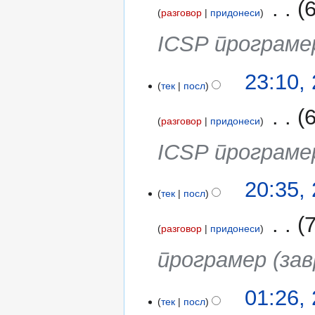
‎
6
у
в
разговор
придонеси
р
а
ICSP програме
е
њ
д
е
у
т
23:10,
в
тек
посл
о
а
‎
6
њ
разговор
придонеси
е
ICSP програме
т
о
20:35,
тек
посл
‎
7
разговор
придонеси
програмер (за
20
01:26,
тек
посл
февруари