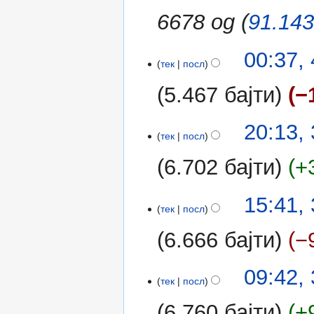
р
а
6678 од (
91.143
е
њ
д
е
у
т
00:37,
в
тек
посл
о
а
5.467 бајти
−
њ
е
3
т
20:13,
тек
посл
март
о
2011
6.702 бајти
+
15:41,
тек
посл
6.666 бајти
−
Н
09:42,
е
тек
посл
м
6.760 бајти
+
а