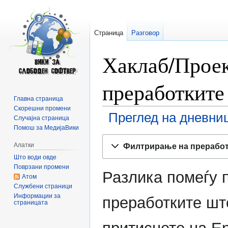
Страница
Разговор
Хаклаб/Проек
преработките
Главна страница
Скорешни промени
Преглед на дневниц
Случајна страница
Помош за МедијаВики
Прејди
Прејди
Алатки
Филтрирање на прерабо
на
на
Што води овде
прегледникот
пребарувањето
Поврзани промени
Разлика помеѓу 
Атом
Службени страници
Информации за
преработките што
страницата