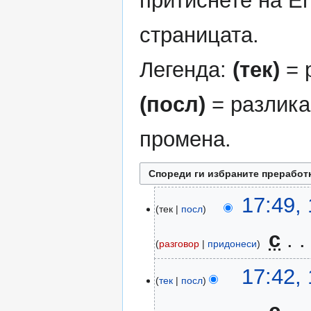
притиснете на En
страницата.
Легенда:
(тек)
= 
(посл)
= разлика
промена.
13
17:49,
тек
посл
октомври
2014
‎
с
разговор
придонеси
Н
17:42,
е
тек
посл
м
а