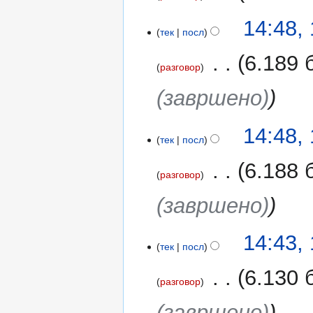
Н
14:48,
е
тек
посл
м
‎
6.189 
а
разговор
о
(завршено)
п
и
с
14:48,
н
тек
посл
а
‎
6.188 
у
разговор
р
(завршено)
е
д
у
14:43,
в
тек
посл
а
‎
6.130 
њ
разговор
е
(завршено)
т