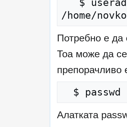
   $ useradd novkorisnik -h 
Потребно е да 
Тоа може да се
препорачливо е
Алатката passw