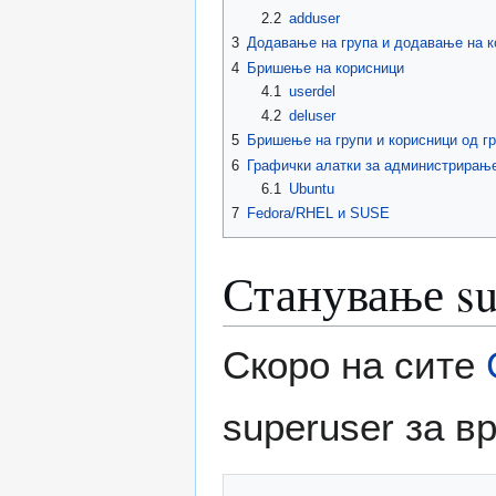
2.2
adduser
3
Додавање на група и додавање на к
4
Бришење на корисници
4.1
userdel
4.2
deluser
5
Бришење на групи и корисници од г
6
Графички алатки за администрирање
6.1
Ubuntu
7
Fedora/RHEL и SUSE
Станување su
Скоро на сите
superuser за 