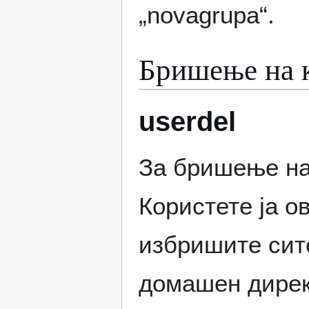
„novagrupa“.
Бришење на 
userdel
За бришење на 
Користете ја ов
избришите сите
домашен дирек