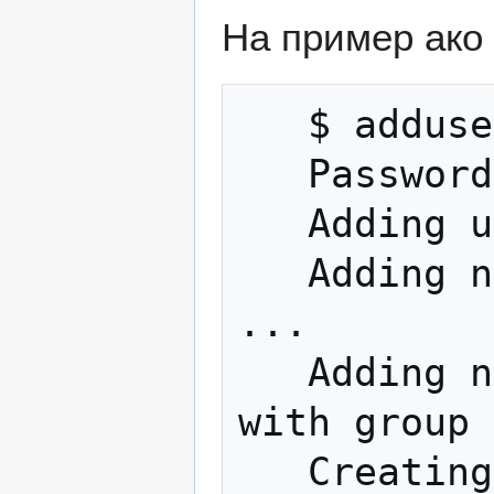
На пример ако
   $ adduser novkorisnik

   Password:

   Adding user `novkorisnik' ...

   Adding new group `novkorisnik' (1003) 
...

   Adding new user `novkorisnik' (1003) 
with group 
   Creating home directory 