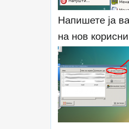
Напишете ја в
на нов корисни