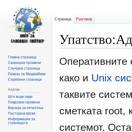
Страница
Разговор
Упатство:Ад
Прејди
Прејди
Главна страница
Оперативните 
на
на
Скорешни промени
Случајна страница
прегледникот
пребарувањето
Помош за МедијаВики
како и
Unix
сис
Службени страници
Алатки
таквите систе
Што води овде
Поврзани промени
сметката root,
Верзија за печатење
Постојана врска
Информации за
страницата
системот. Оста