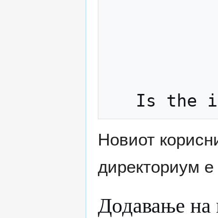
            Room Number []
            Work Phone []
            Home Phone []
            Other []:
Новиот корисн
директориум е 
Додавање на 