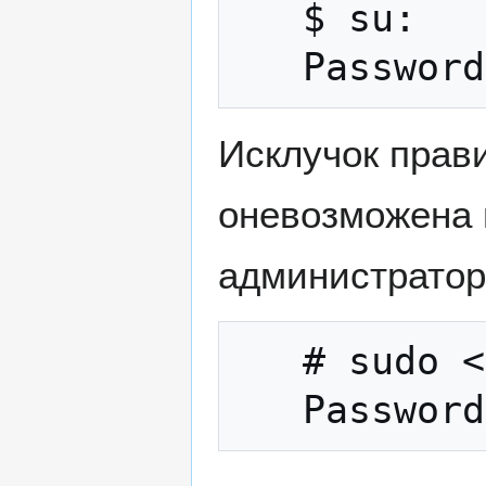
   $ su:

Исклучок прави
оневозможена 
администраторс
   # sudo <komanda>
