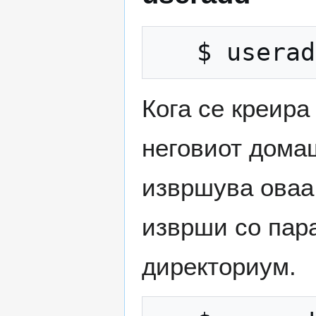
Кога се креира
неговиот домаш
извршува оваа
изврши со пар
директориум.