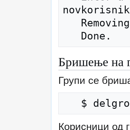
novkorisnik

   Removing user `novkorisnik' ...

Бришење на г
Групи се бриша
Корисници од г