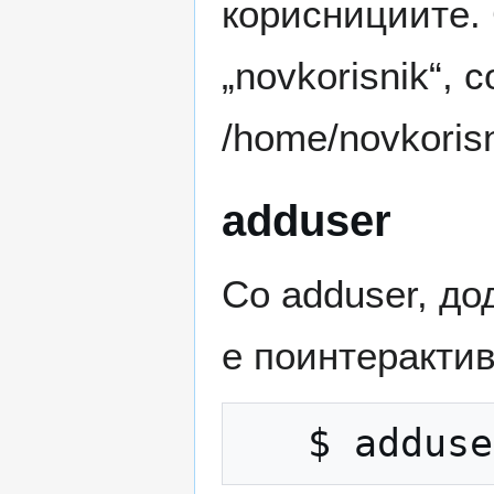
кориснициите.
„novkorisnik“,
/home/novkorisn
adduser
Со adduser, до
е поинтерактив