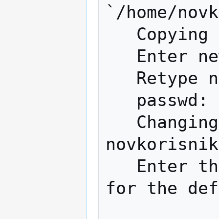
`/home/novk
   Copying files from `/etc/skel' ...

   Enter new UNIX password: 

   Retype new UNIX password: 

   passwd: password updated successfully

   Changing the user information for 
novkorisnik

   Enter the new value, or press ENTER 
for the def
            Full Name []: Nov Koris