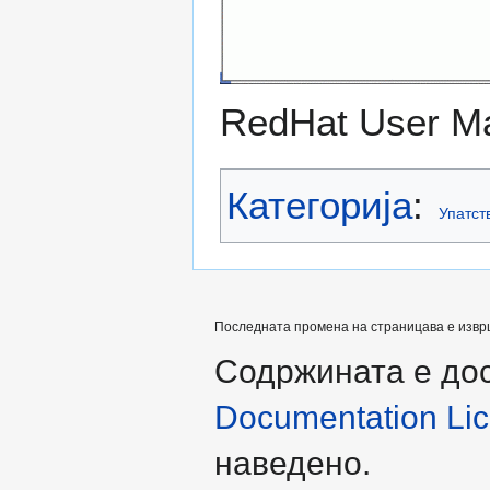
RedHat User M
Категорија
:
Упатст
Последната промена на страницава е извршен
Содржината е до
Documentation Lice
наведено.