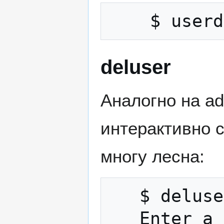
deluser
Аналогно на ad
интерактивно с
многу лесна:
   $ deluser

   Enter a user name to remove: 