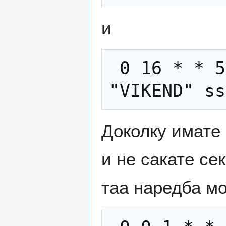
и
 0 16 * * 5 /scripts/vikend.sh | mail -s 
Доколку имате 
и не сакате се
таа наредба мож