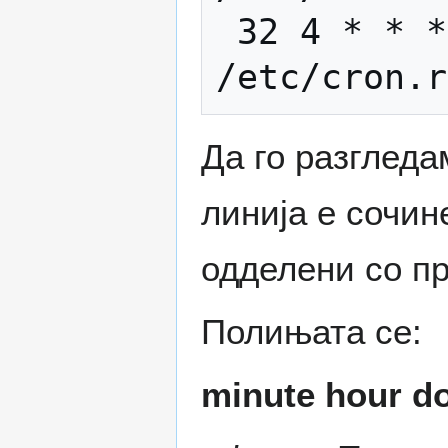
 32 4 * * * root run-parts 
Да го разгледа
линија е сочин
одделени со пр
Полињата се:
minute hour 