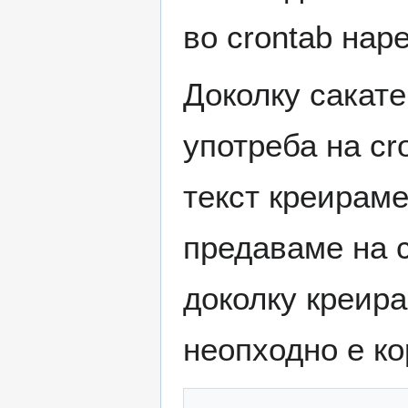
во crontab нар
Доколку сакате
употреба на cr
текст креираме
предаваме на c
доколку креира
неопходно е ко