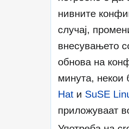
нивните конфиг
случај, промен
внесувањето со
обнова на конф
минута, некои
Hat
и
SuSE
Lin
приложуваат в
Употреба на cr