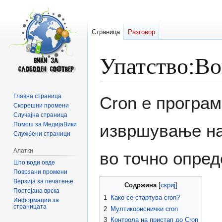
Страница
Разговор
Упатство:Во
Прејди
Прејди
Главна страница
Cron е програ
на
на
Скорешни промени
Случајна страница
прегледникот
пребарувањето
Помош за МедијаВики
извршување на 
Службени страници
Алатки
во точно опред
Што води овде
Поврзани промени
Верзија за печатење
Содржина
Постојана врска
1
Како се стартува cron?
Информации за
страницата
2
Мултикориснички cron
3
Контрола на пристап до Cron