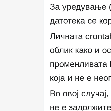
За уредување (
датотека се ко
Личната cronta
облик како и ос
променливата 
која и не е не
Во овој случај,
не е задолжите