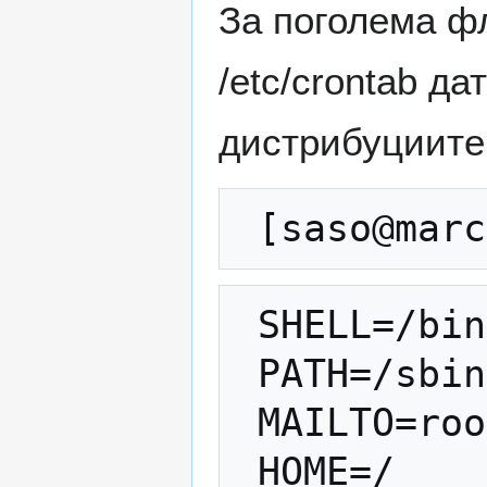
За поголема ф
/etc/crontab да
дистрибуциите 
 SHELL=/bin/bash

 PATH=/sbin:/bin:/usr/sbin:/usr/bin

 MAILTO=root
