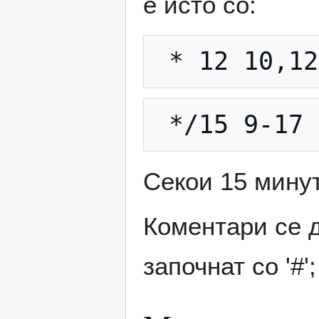
е исто со:
Секои 15 минут
Коментари се д
започнат со '#';