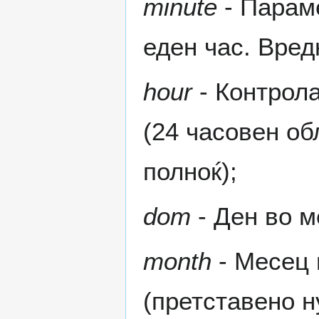
minute
- Параме
еден час. Вред
hour
- Контрола
(24 часовен об
полноќ);
dom
- Ден во м
month
- Месец 
(претставено н