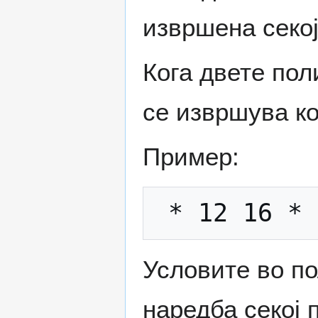
извршена секој
Кога двете по
се извршува ко
Пример:
Условите во п
наредба секој 