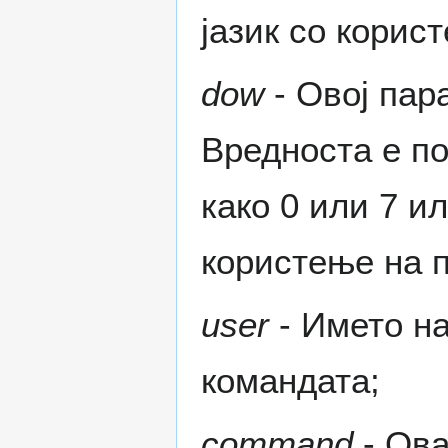
јазик со корис
dow
- Овој пар
Вредноста е по
како 0 или 7 и
користење на п
user
- Името на
командата;
command
- Ова