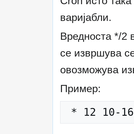
Cron исто така
варијабли.
Вредноста */2 
се извршува се
овозможува из
Пример: