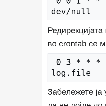
 0 0 1 * * /scripts/sinhroniziraj > 
Редирекцијата
во crontab се 
 0 3 * * * /scripts/rotiraj-log >> 
Забележете ја 
да не дојде д