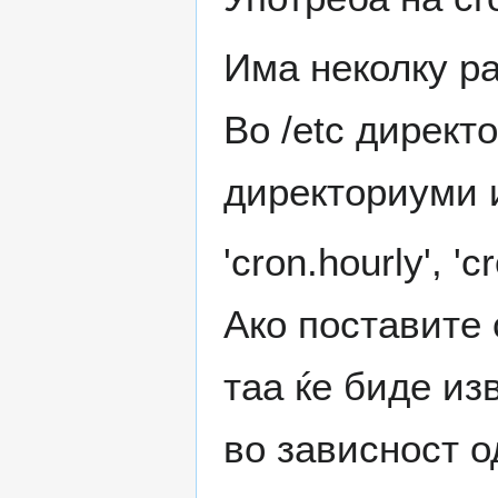
Има неколку ра
Во /etc директ
директориуми 
'cron.hourly', 'c
Ако поставите 
таа ќе биде из
во зависност о