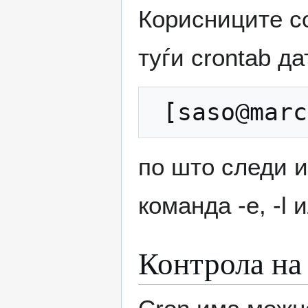
Корисниците со
туѓи crontab да
по што следи и
команда -e, -l и
Контрола на