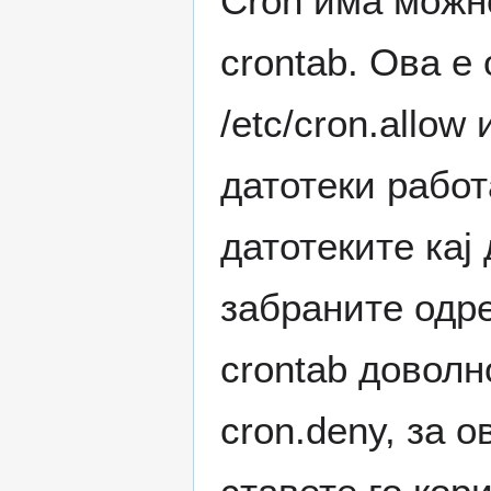
Cron има можн
crontab. Ова е
/etc/cron.allow
датотеки работ
датотеките кај 
забраните одре
crontab доволн
cron.deny, за 