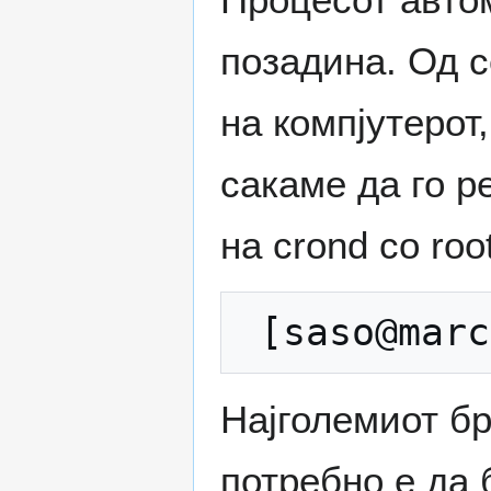
позадина. Од с
на компјутерот,
сакаме да го 
на crond со roo
Најголемиот бро
потребно е да 