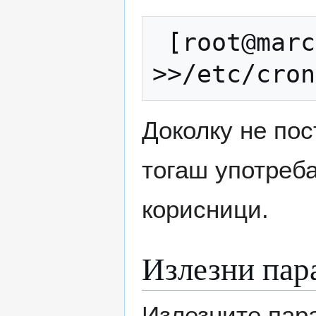
 [root@marco etc]$ echo saso 
Доколку не пос
тогаш употреба
корисници.
Излезни пар
Излезните пара