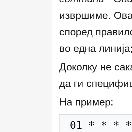
извршиме. Ова
според правил
во една линија
Доколку не сак
да ги специфици
На пример: