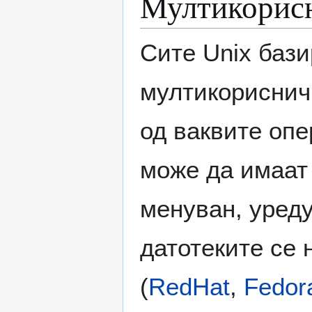
Мултикорисн
Сите Unix баз
мултикорисничк
од ваквите опе
може да имаат 
менуван, уреду
датотеките се н
(
RedHat
,
Fedor