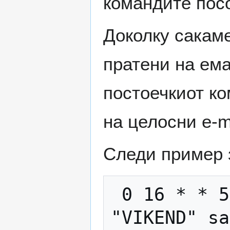
командите пос
Доколку сакаме
пратени на ема
постоечкиот к
на целосни e-m
Следи пример 
 0 16 * * 5 /scripts/vikend.sh | mail -s 