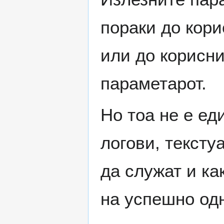
пораки до кори
или до корисни
параметарот.
Но тоа не е ед
логови, тексту
да служат и ка
на успешно од