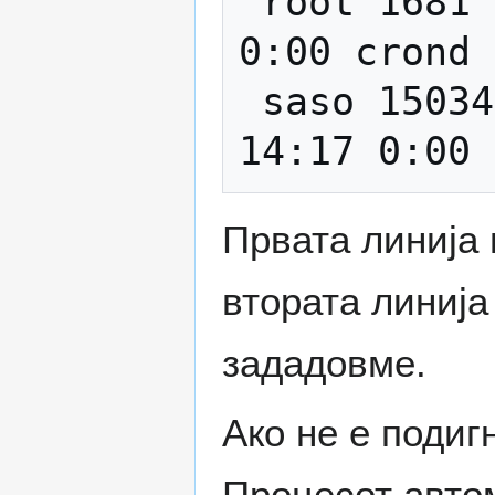
 root 1681 0.0 0.2 1944 508 ? S Dec15 
0:00 crond

 saso 15034 0.0 0.2 4492 508 pts/26 S 
Првата линија 
втората линија
зададовме.
Ако не е подиг
Процесот автом