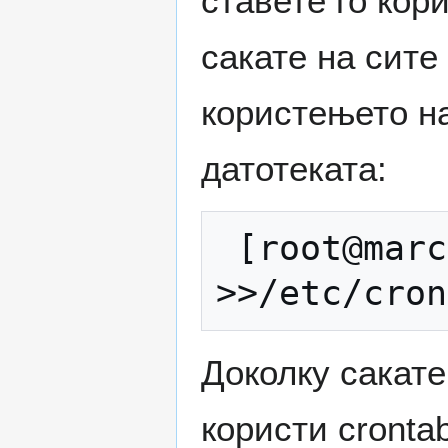
ставете го кор
сакате на сите
користењето на
датотеката:
 [root@marco etc]$ echo ALL 
Доколку сакате
користи cronta