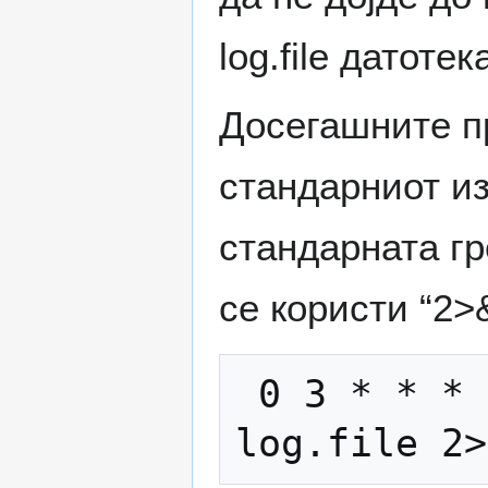
log.file датотек
Досегашните п
стандарниот из
стандарната гр
се користи “2>
 0 3 * * * /scripts/rotiraj-log >> 