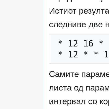
Истиот резулта
следниве две 
 * 12 16 * * root /scripts/backup-make

Самите параме
листа од парам
интервал со ко