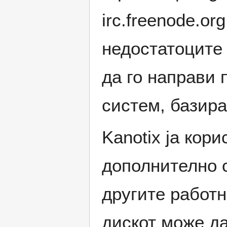
irc.freenode.or
недостатоците
да го направи 
систем, базир
Kanotix ја кор
дополнително 
другите работ
дискот може д