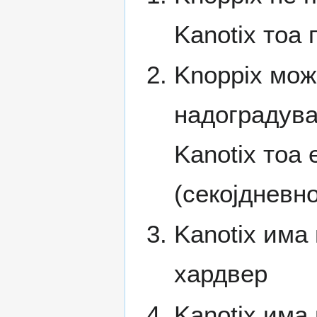
Kanotix тоа
Knoppix мож
надоградув
Kanotix тоа
(секојдневн
Kanotix има
хардвер
Kanotix има