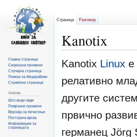
Страница
Разговор
Kanotix
Прејди
Прејди
Главна страница
Kanotix
Linux
е 
на
на
Скорешни промени
Случајна страница
прегледникот
пребарувањето
Помош за МедијаВики
релативно мла
Службени страници
Алатки
другите систе
Што води овде
Поврзани промени
првично разви
Верзија за печатење
Постојана врска
Информации за
страницата
германец Jörg S