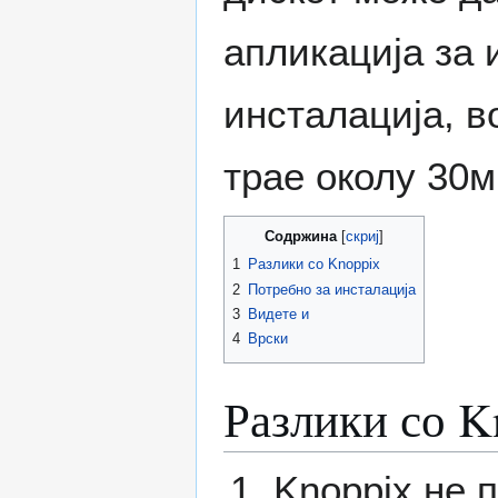
апликација за 
инсталација, в
трае околу 30м
Содржина
1
Разлики со Knoppix
2
Потребно за инсталација
3
Видете и
4
Врски
Разлики со K
Knoppix не 