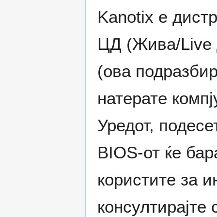
Kanotix е дист
ЦД (Жива/Live 
(ова подразбир
натерате компј
Уредот, подесе
BIOS-от ќе бар
користите за и
консултирајте 