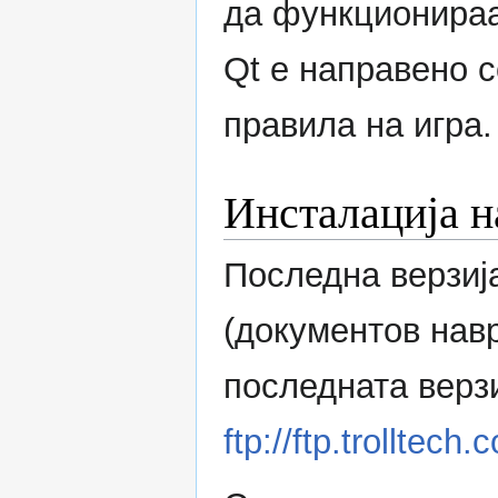
да функционираа
Qt е направено с
правила на игра.
Инсталација н
Последна верзија
(документов нав
последната верзи
ftp://ftp.trolltech