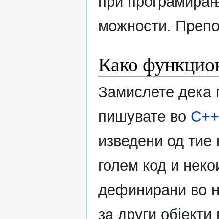
при програмирањ
можности. Препор
Како функцион
Замислете дека 
пишувате во
C++
изведени од тие 
голем код и нек
дефинирани во н
за други објекти 