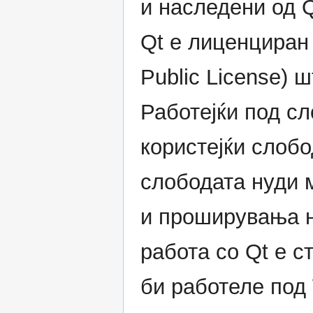
и наследени од Q
Qt е лиценциран 
Public License) 
Работејќи под с
користејќи слобо
слободата нуди 
и проширувања н
работа со Qt е с
би работеле под