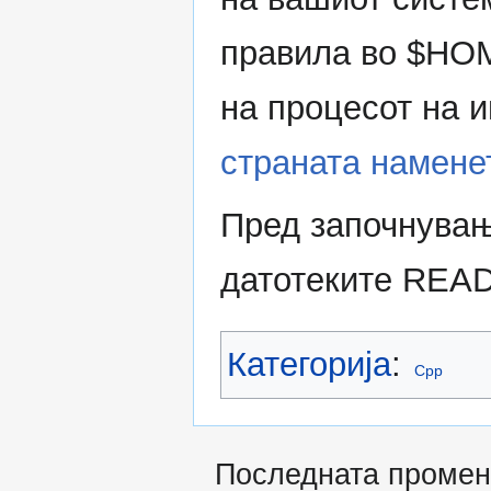
правила во $HOM
на процесот на 
страната наменет
Пред започнувањ
датотеките READ
Категорија
:
Cpp
Последната промен