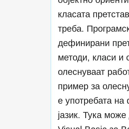
класата претстав
треба. Програмск
дефинирани прет
методи, класи и 
олеснуваат рабо
пример за олесн
е употребата на
јазик. Тука може