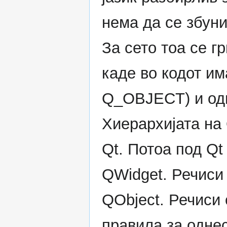
нема да се збун
За сето тоа се г
каде во кодот им
Q_OBJECT) и оди
Хиерархијата на 
Qt. Потоа под Qt
QWidget. Речиси 
QObject. Речиси 
правила за одне