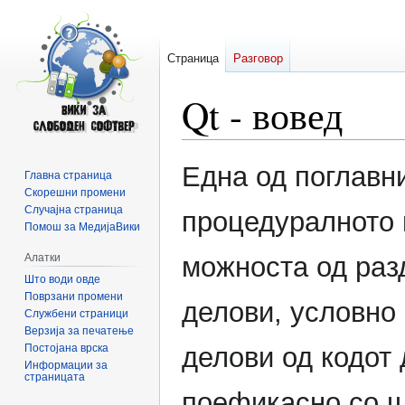
Страница
Разговор
Qt - вовед
Прејди
Прејди
Една од поглавн
Главна страница
на
на
Скорешни промени
прегледникот
пребарувањето
Случајна страница
процедуралното 
Помош за МедијаВики
Алатки
можноста од раз
Што води овде
Поврзани промени
делови, условно
Службени страници
Верзија за печатење
Постојана врска
делови од кодот 
Информации за
страницата
поефикасно со ш