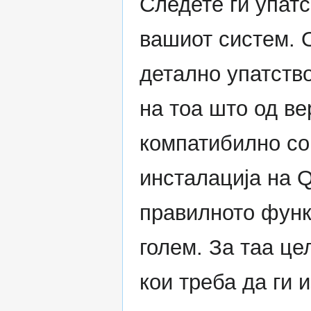
Следете ги упатс
вашиот систем. 
детално упатство
на тоа што од ве
компатибилно со 
инсталација на 
правилното функ
голем. За таа це
кои треба да ги