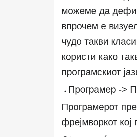
можеме да дефин
впрочем е визуел
чудо такви класи
користи како так
програмскиот јаз
Програмер -> П
Програмерот прек
фрејмворкот кој г