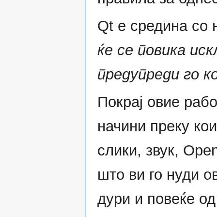
Qt е средина со н
ќе се повика ис
предупреди го к
Покрај овие рабо
начини преку ко
слики, звук, Op
што ви го нуди о
дури и повеќе од