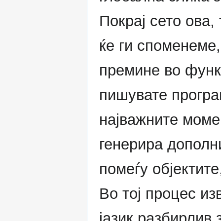
Покрај сето ова,
ќе ги споменеме,
премине во функ
пишувате програм
најважните момен
генерира дополн
помеѓу објектите
Во тој процес и
јазик разбирлив 