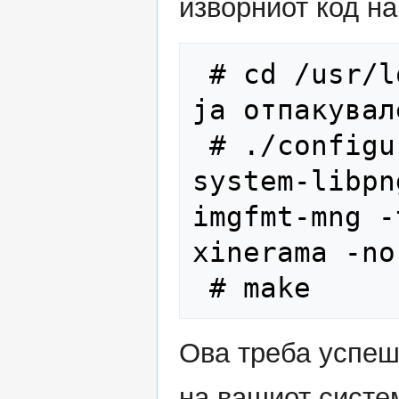
изворниот код на
 # cd /usr/local/qt* [ако архивата сте 
ја отпакувал
 # ./configure -system-zlib -qt-gif -
system-libpn
imgfmt-mng -
xinerama -no
Ова треба успеш
на вашиот систе