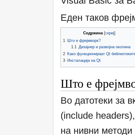
Visual Basic за B
Еден таков фрејм
Содржина
1
Што е фрејмворк?
1.1
Дизајнер и развојна околина
2
Како функционираат Qt библиотекит
3
Инсталација на Qt
Што е фрејмв
Во датотеки за 
(include headers
на нивни методи