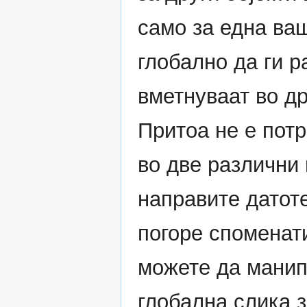
само за една ва
глобално да ги р
вметнуваат во др
Притоа не е потр
во две различни 
направите датоте
погоре споменат
можете да манип
глобална слика з