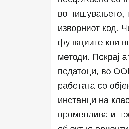
во пишувањето, 
изворниот код. Ч
функциите кои 
методи. Покрај а
податоци, во ОО
работата со обје
инстанци на кла
променлива и про
објектно ориент