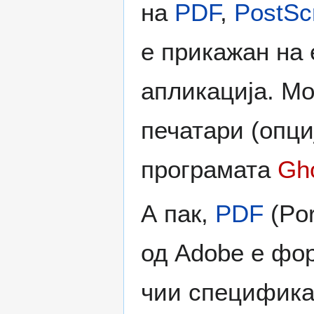
на
PDF
,
PostScr
е прикажан на 
апликација. М
печатари (опциј
програмата
Gho
А пак,
PDF
(Por
од Adobe е фо
чии спецификац