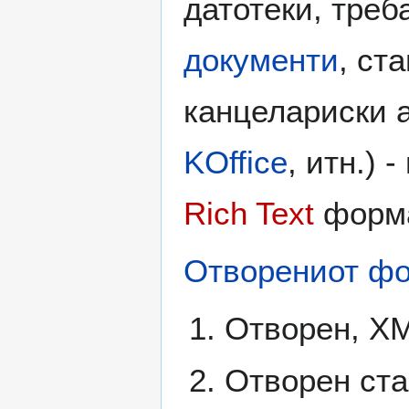
датотеки, треб
документи
, ст
канцелариски 
KOffice
, итн.) 
Rich Text
форма
Отворениот фо
Отворен, X
Отворен ста