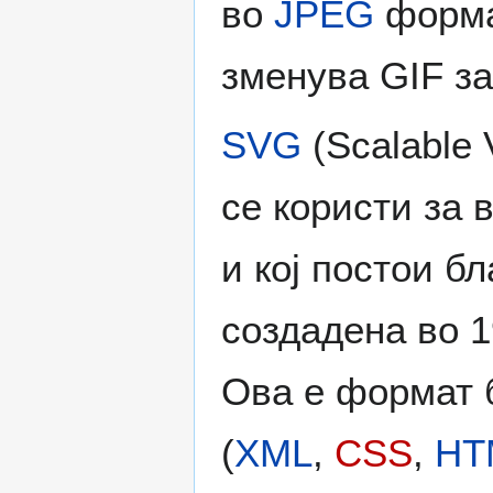
во
JPEG
форма
зменува GIF за
SVG
(Scalable 
се користи за 
и кој постои б
создадена во 1
Ова е формат 
(
XML
,
CSS
,
HT