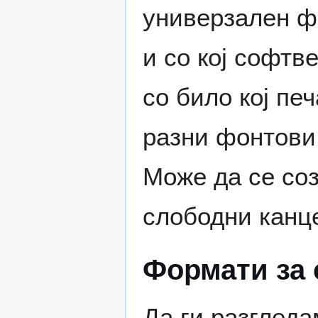
универзален ф
и со кој софтв
со било кој пе
разни фонтови,
Може да се соз
слободни канц
Формати за 
Да ги разглед