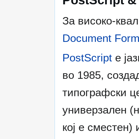
PostScript 
За високо-ква
Document Form
PostScript
е јаз
во 1985, созда
типографски це
универзален (н
кој е сместен)