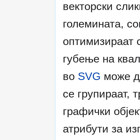
векторски слик
големината, с
оптимизираат 
губење на квал
во
SVG
може да
се групираат, 
графички објек
атрибути за из