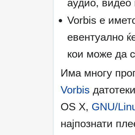
аудио, видео 
Vorbis е имет
евентуално ќ
кои може да 
Има многу про
Vorbis
датотеки
OS X,
GNU/Lin
најпознати пле