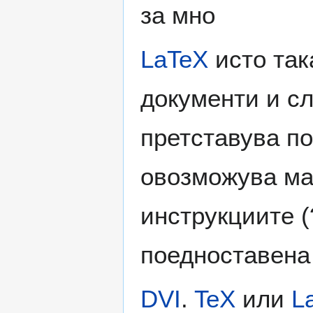
за мно
LaTeX
исто так
документи и сл
претставува п
овозможува ма
инструкциите (
поедноставена
DVI
.
TeX
или
L