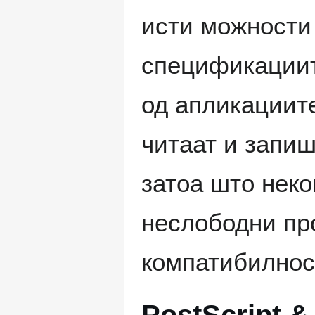
исти можности
спецификациите
од апликациите
читаат и запиш
затоа што неко
неслободни пр
компатибилност