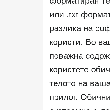
форматиран тек
или .txt форма
разлика на со
користи. Во ва
поважна содржи
користете обич
телото на ваша
прилог. Обични