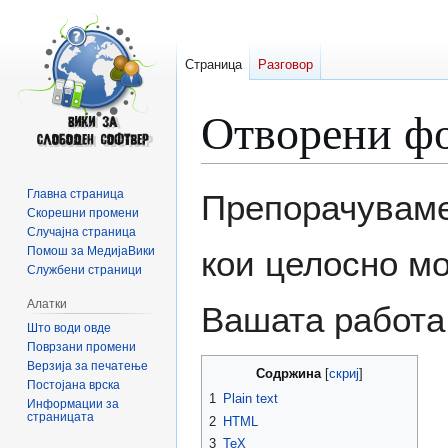
Страница
Разговор
Отворени фо
Прејди
Прејди
Главна страница
Препорачуваме
на
на
Скорешни промени
Случајна страница
прегледникот
пребарувањето
Помош за МедијаВики
кои целосно мо
Службени страници
Алатки
Вашата работа
Што води овде
Поврзани промени
Верзија за печатење
Содржина
Постојана врска
1
Plain text
Информации за
страницата
2
HTML
3
TeX