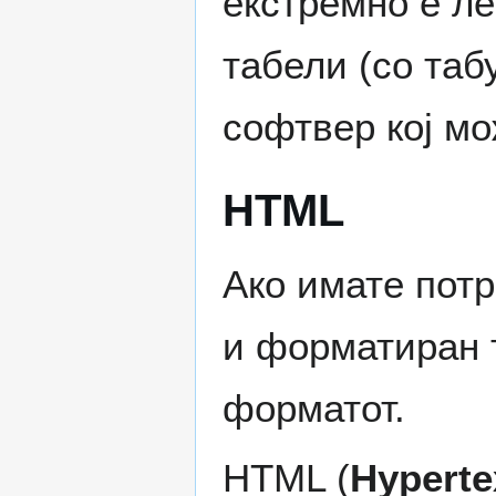
екстремно е ле
табели (со таб
софтвер кој мо
HTML
Ако имате потр
и форматиран 
форматот.
HTML (
Hyperte