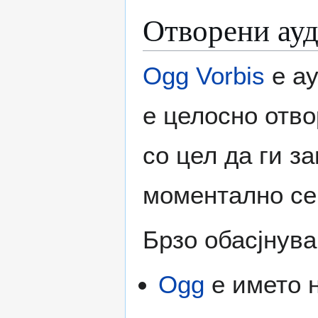
Отворени ау
Ogg Vorbis
е ау
е целосно отво
со цел да ги 
моментално се 
Брзо обасјнува
Ogg
е името н