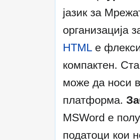
јазик за Мреж
организација з
HTML
е флекси
компактен. Ст
може да носи в
платформа.
За
MSWord е полу-
податоци кои н