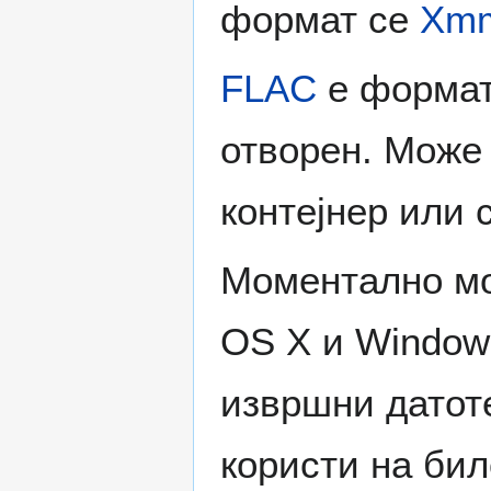
формат се
Xm
FLAC
е формат 
отворен. Може 
контејнер или 
Моментално мо
OS X и Windows
извршни датот
користи на бил