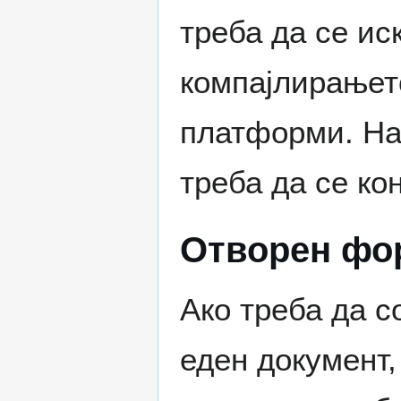
треба да се ис
компајлирањет
платформи. Нај
треба да се ко
Отворен фор
Ако треба да с
еден документ,